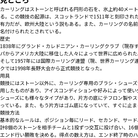
カーリングはストーンと呼ばれる円形の石を、氷上約40メー
る。この競技の起源は、スコットランドで1511年と刻印され
有力だが、欧州大陸という説もある。また、カーリングの名前
名付けられたとされている。
歴史
1838年にグランド・カレドニアン・カーリングクラブ（現
パからアメリカ大陸に移住した人々によって世界に広められた
そして1957年には国際カーリング連盟（現、世界カーリン
クでは1998年長野大会から正式競技となった。
用具
競技にはストーン以外に、カーリング専用のブラシ・シューズ
用したものがあり、アイスコンディションや好みによって使い
シューズにも様々なタイプがあり、片方の底にテフロン製やス
っている。また、もう片方はゴム底になっていて、すぐに止ま
競技方法
基本的なルールは、ポジション毎にリード、セカンド、サード、
計8個のストーンを相手チームと1投ずつ交互に投げ合い、16
エンド行い勝敗を決める。得点の数え方は、エンド終了時のハ