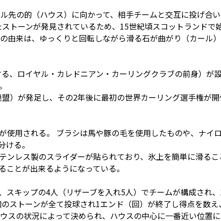
トル先の的（ハウス）に向かって、相手チームと交互に投げ合
たストーンが発見されているため、15世紀頃スコットランドで
の由来は、ゆっくりと回転しながら滑る石が曲がり（カール）
存する、ロイヤル・カレドニアン・カーリングクラブの前身）が
。
グ連盟）が発足し、その2年後に最初の世界カーリング選手権が
が使用される。 ブラシは馬や豚の毛を使用したものや、ナイ
分ける。
テンレス製のスライダーが貼られており、氷上を簡単に滑るこ
ることが出来るようになっている。
スキップの4人（リザーブを入れ5人）でチームが構成され、1
個のストーンが全て投球され1エンド（回）が終了し得点を数え、
ウスの状況によって決められ、ハウスの中心に一番近い位置に