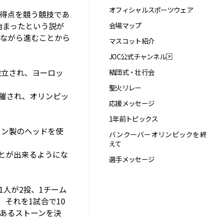
オフィシャルスポーツウェア
い得点を競う競技であ
始まったという説が
会場マップ
ながら進むことから
マスコット紹介
JOC公式チャンネル
設立され、ヨーロッ
結団式・壮行会
聖火リレー
開催され、オリンピッ
応援メッセージ
1年前トピックス
ロン製のヘッドを使
バンクーバーオリンピックを終
えて
とが出来るようにな
選手メッセージ
人が2投、1チーム
それを1試合で10
あるストーンを決