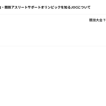
会・競技
アスリートサポート
オリンピックを知る
JOCについて
競技大会 T