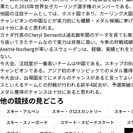
果たした2010年世界女子カーリング選手権のメンバーである
他国の注目チームとしては、ホスト国であり、カーリング大国
チャンピオンの中国などが実力的にも優勝・メダル候補に挙げ
は十分にあると思われる。
カナダ代表のCheryl Bernardは過去数年間のデータを
ち抜いてきたチームなので実力は非常に高い。今季の対戦成績
Anette Norbergが率いるスウェーデンは、経験、実績
ない。
今大会、注目度が一番高いチームは中国である。スキップのBin
チャンピオンである。アジア初のオリンピックでのメダル獲得
今大会は、出場国全てにメダルのチャンスがあると言ってよい
スといえるチームとの対戦が行われる前半4試合が、予選突破
メダル獲得のチャンスは十分にあると思われる。
他の競技の見どころ
スキー・アルペン
スキー・クロスカントリー
スキー・
スキー・スノーボード
スケート・スピードスケート
ス