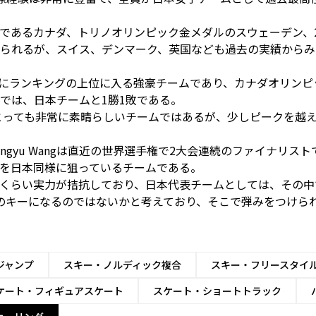
。
であるカナダ、トリノオリンピック金メダルのスウェーデン、2
られるが、スイス、デンマーク、英国なども過去の実績からみ
見ても常にランキングの上位に入る強豪チームであり、カナダオリン
では、日本チームと1勝1敗である。
どれをとっても非常に素晴らしいチームではあるが、少しピークを越
gyu Wangは直近の世界選手権で2大会連続のファイナリス
を日本同様に狙っているチームである。
くらい実力が拮抗しており、日本代表チームとしては、その中
のキーになるのではないかと考えており、そこで弾みをつけら
ジャンプ
スキー・ノルディック複合
スキー・フリースタイ
ケート・フィギュアスケート
スケート・ショートトラック