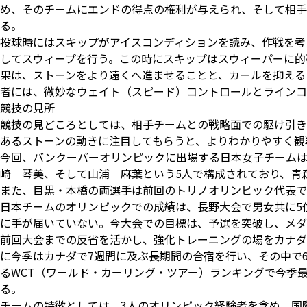
め、そのチームにエンドの得点の権利が与えられ、そして相手
る。
投球時にはスキップがアイスコンディションを読み、作戦を考
してスウィープを行う。この時にスキップはスウィーパーに的
果は、ストーンをより遠くへ進ませることと、カールを抑える
者には、微妙なウェイト（スピード）コントロールとラインコ
競技の見所
競技の見どころとしては、相手チームとの戦略面での駆け引き
あるストーンの動きに注目してもらうと、よりわかりやすく観
今回、バンクーバーオリンピックに出場する日本女子チーム
崎 琴美、そして山浦 麻葉という5人で構成されており、青
また、目黒・本橋の両選手は前回のトリノオリンピック代表で
日本チームのオリンピックでの成績は、長野大会で男女共に5
に手が届いていない。今大会での目標は、予選を突破し、メダ
前回大会までの反省を活かし、強化トレーニングの場をカナダ
に今季はカナダで7週間に及ぶ長期間の合宿を行い、その中で
るWCT（ワールド・カーリング・ツアー）ランキングで今季
る。
チームの特徴としては、3人のオリンピック経験者を含め、国