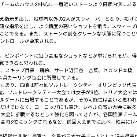
チームのハウスの中心に一番近いストーンより何個内側にある
え指示を出し、投球者以外の2人がスウィーパーとなり、投げ
確な指示を出し、より精度の高いショットを狙う。スウィープ
ことである。また、ストーンの前をクリーンな状態に保つこと
ントロールが要求される。
、ピンポイントに狙う高度なショットなどが挙げられるが、得
戦できると思われる。
は、スキップ目黒 萌絵、サード近江谷 杏菜、セカンド本橋
森県カーリング協会に所属している。
もあり、石崎は前々回ソルトレークシティーオリンピック代表
位、ソルトレークシティー大会では女子が8位、トリノ大会では
ルゲームに出場することであるが、その可能性は高いと思われ
だけではなく、ヨーロッパにも置き、レベルの高い大会に数多
6大会に参戦するなどして強化を図ってきたが、各国強豪チー
最高時3位にランクされるなど、前回大会までに比べ、確実にレ
際経験は非常に豊富で、全員が日本女子チームとして過去最高