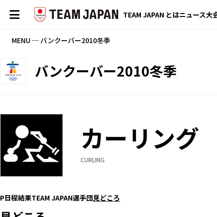
TEAM JAPAN とは
ニュース
大
MENU ─ バンクーバー2010冬季
バンクーバー2010冬季
カーリング
CURLING
P
日程
結果
TEAM JAPAN選手団
見どころ
見どころ