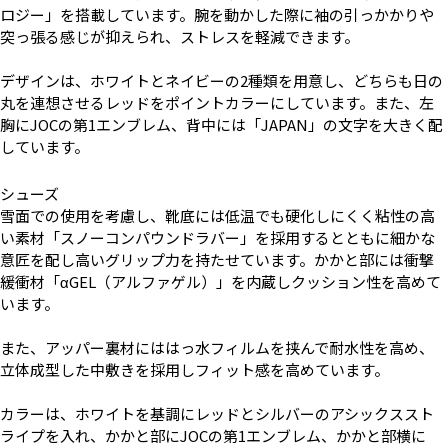
ロジー」を搭載しています。腕を動かした際に袖の引っかかりや
突っ張る感じが抑えられ、ストレスを軽減できます。
デザインは、ホワイトとネイビーの2種類を用意し、どちらも日の
丸を連想させるレッドをポイントカラーにしています。また、左
胸にJOCの第1エンブレム、背中には「JAPAN」の文字を大きく配
しています。
シューズ
雪面での使用を考慮し、靴底には低温でも硬化しにくく粘性の高
い素材「スノーコンパウンドラバー」を採用するとともに細かな
意匠を配し高いグリップ力を持たせています。かかと部には衝撃
緩衝材「αGEL（アルファゲル）」を内蔵しクッション性を高めて
います。
また、アッパー裏材にははっ水フィルムを挟んで耐水性を高め、
立体成型した中敷きを採用しフィット感を高めています。
カラーは、ホワイトを基調にレッドとシルバーのアシックススト
ライプを入れ、かかと部にJOCの第1エンブレム、かかと部横に