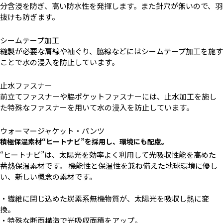
分含浸を防ぎ、高い防水性を発揮します。また針穴が無いので、羽
抜けも防ぎます。
シームテープ加工
縫製が必要な肩線や袖ぐり、脇線などにはシームテープ加工を施す
ことで水の浸入を防止しています。
止水ファスナー
前立てファスナーや脇ポケットファスナーには、止水加工を施し
た特殊なファスナーを用いて水の浸入を防止しています。
ウォーマージャケット・パンツ
積極保温素材“ヒートナビ”を採用し、環境にも配慮。
“ヒートナビ”は、太陽光を効率よく利用して光吸収性能を高めた
蓄熱保温素材です。 機能性と保温性を兼ね備えた地球環境に優し
い、新しい概念の素材です。
・繊維に閉じ込めた炭素系無機物質が、太陽光を吸収し熱に変
換。
・特殊な断面構造で光吸収面積をアップ。