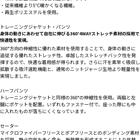
・従来繊維より5℃暖かくなる繊維。
・再生ポリエステルを使用。
トレーニングジャケット・パンツ
身体の動きにあわせて自在に伸びる360°4WAYストレッチ素材の採用で
快適性を実現。
360°方向の伸縮性に優れた素材を使用することで、身体の動きに
追従する優れたストレッチ性、卓越したストレッチバック性を発
揮するので、快適な着用感が得られます。さらに汗を素早く吸収し
拡散する吸汗速乾機能と、通常のニットジャージ生地より軽量性を
実現しました。
ハーフパンツ
トレーニングジャケットと同様の360°の伸縮性を使用。両脇と左
腿にポケットを配置。いずれもファスナー付で、座った際にも中
に入れたものが落ちにくくなっています。
セーター
マイクロファイバーフリースとボアフリースとのボンディング素材
を採用。静止空気を多く含み、断熱層を形成することにより外熱