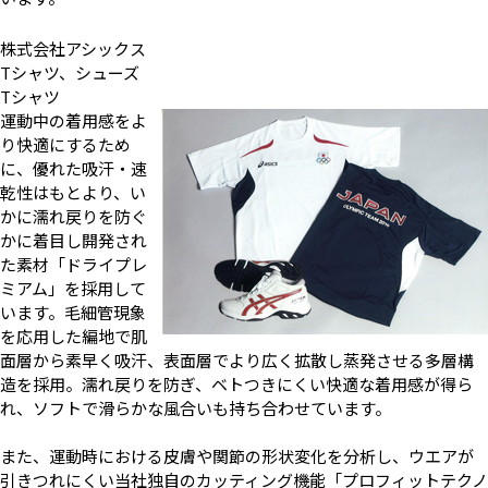
株式会社アシックス
Tシャツ、シューズ
Tシャツ
運動中の着用感をよ
り快適にするため
に、優れた吸汗・速
乾性はもとより、い
かに濡れ戻りを防ぐ
かに着目し開発され
た素材「ドライプレ
ミアム」を採用して
います。毛細管現象
を応用した編地で肌
面層から素早く吸汗、表面層でより広く拡散し蒸発させる多層構
造を採用。濡れ戻りを防ぎ、ベトつきにくい快適な着用感が得ら
れ、ソフトで滑らかな風合いも持ち合わせています。
また、運動時における皮膚や関節の形状変化を分析し、ウエアが
引きつれにくい当社独自のカッティング機能「プロフィットテクノ