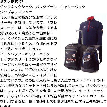
ミズノ株式会社
ジップネックシャツ、バックパック、キャリーバック
ジップネックシャツ
ミズノ独自の吸湿発熱素材『ブレス
サーモ』を採用しています。『ブレ
スサーモ』は、人体から発生する水
分を吸収して発熱する保温素材で
す。吸湿発熱した空気を繊維間に取
り込み保温するため、衣服内をドラ
イで温かな状態にします。
バックパック・キャリーバック
トップアスリートの誇りと輝きをイ
メージした光り輝く一番星をデザイ
ンしています。光沢感のある生地を
使用し、高級感のあるテイストに仕
上げています。物の出し入れがし易い大型フロントポケットのほ
か、機能的なポケットを内外に多数配置しています。バックパック
は、フィット感と通気性を考慮した背面構造を、キャリーバック
は、持ち易いハンドル設計や回転音が静かなサイレントホイール
を採用するなど、長時間使用しても快適性を持続する工夫を施して
います。