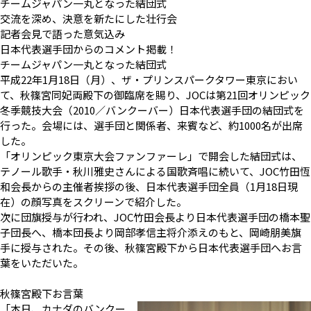
チームジャパン一丸となった結団式
交流を深め、決意を新たにした壮行会
記者会見で語った意気込み
日本代表選手団からのコメント掲載！
チームジャパン一丸となった結団式
平成22年1月18日（月）、ザ・プリンスパークタワー東京におい
て、秋篠宮同妃両殿下の御臨席を賜り、JOCは第21回オリンピック
冬季競技大会（2010／バンクーバー）日本代表選手団の結団式を
行った。会場には、選手団と関係者、来賓など、約1000名が出席
した。
「オリンピック東京大会ファンファーレ」で開会した結団式は、
テノール歌手・秋川雅史さんによる国歌斉唱に続いて、JOC竹田恆
和会長からの主催者挨拶の後、日本代表選手団全員（1月18日現
在）の顔写真をスクリーンで紹介した。
次に団旗授与が行われ、JOC竹田会長より日本代表選手団の橋本聖
子団長へ、橋本団長より岡部孝信主将介添えのもと、岡崎朋美旗
手に授与された。その後、秋篠宮殿下から日本代表選手団へお言
葉をいただいた。
秋篠宮殿下お言葉
「本日、カナダのバンクー