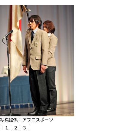
写真提供：アフロスポーツ
｜
１
｜
２
｜
３
｜