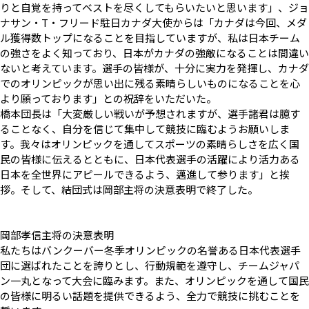
りと自覚を持ってベストを尽くしてもらいたいと思います」、ジョ
ナサン・T・フリード駐日カナダ大使からは「カナダは今回、メダ
ル獲得数トップになることを目指していますが、私は日本チーム
の強さをよく知っており、日本がカナダの強敵になることは間違い
ないと考えています。選手の皆様が、十分に実力を発揮し、カナダ
でのオリンピックが思い出に残る素晴らしいものになることを心
より願っております」との祝辞をいただいた。
橋本団長は「大変厳しい戦いが予想されますが、選手諸君は臆す
ることなく、自分を信じて集中して競技に臨むようお願いしま
す。我々はオリンピックを通してスポーツの素晴らしさを広く国
民の皆様に伝えるとともに、日本代表選手の活躍により活力ある
日本を全世界にアピールできるよう、邁進して参ります」と挨
拶。そして、結団式は岡部主将の決意表明で終了した。
岡部孝信主将の決意表明
私たちはバンクーバー冬季オリンピックの名誉ある日本代表選手
団に選ばれたことを誇りとし、行動規範を遵守し、チームジャパ
ン一丸となって大会に臨みます。また、オリンピックを通して国民
の皆様に明るい話題を提供できるよう、全力で競技に挑むことを