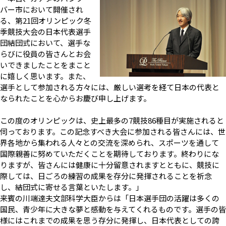
バー市において開催され
る、第21回オリンピック冬
季競技大会の日本代表選手
団結団式において、選手な
らびに役員の皆さんとお会
いできましたことをまこと
に嬉しく思います。また、
選手として参加される方々には、厳しい選考を経て日本の代表と
なられたことを心からお慶び申し上げます。
この度のオリンピックは、史上最多の7競技86種目が実施されると
伺っております。この記念すべき大会に参加される皆さんには、世
界各地から集われる人々との交流を深められ、スポーツを通して
国際親善に努めていただくことを期待しております。終わりにな
りますが、皆さんには健康に十分留意されますとともに、競技に
際しては、日ごろの練習の成果を存分に発揮されることを祈念
し、結団式に寄せる言葉といたします。」
来賓の川端達夫文部科学大臣からは「日本選手団の活躍は多くの
国民、青少年に大きな夢と感動を与えてくれるものです。選手の皆
様にはこれまでの成果を思う存分に発揮し、日本代表としての誇