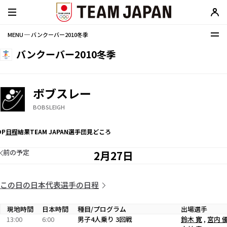
MENU ─ バンクーバー2010冬季
バンクーバー2010冬季
ボブスレー
BOBSLEIGH
OP
日程
結果
TEAM JAPAN選手団
見どころ
前の予定
2月27日
この日の日本代表選手の日程
現地時間
日本時間
種目/プログラム
出場選手
13:00
6:00
男子4人乗り 3回戦
鈴木 寛
,
宮内 