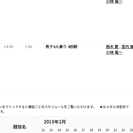
小林 竜一
14:40
7:40
男子4人乗り 4回戦
鈴木 寛
,
宮内 
小林 竜一
+をクリックすると種目ごとのスケジュールをご覧いただけます。 ★はメダル決定日で
す。
2010年2月
競技名
12
13
14
15
16
17
18
19
20
21
22
2