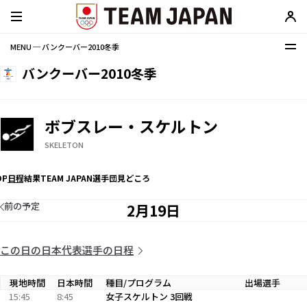
MENU ─ バンクーバー2010冬季
バンクーバー2010冬季
ボブスレー・スケルトン
SKELETON
OP
日程
結果
TEAM JAPAN選手団
見どころ
前の予定
2月19日
この日の日本代表選手の日程
現地時間
日本時間
種目/プログラム
出場選手
15:45
8:45
女子スケルトン 3回戦