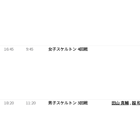
16:45
9:45
女子スケルトン 4回戦
18:20
11:20
男子スケルトン 3回戦
田山 真輔
,
越 