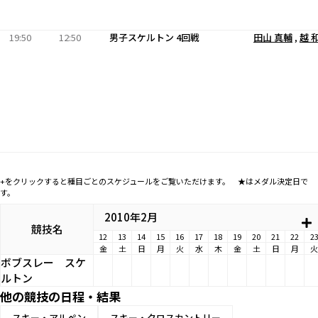
19:50
12:50
男子スケルトン 4回戦
田山 真輔
,
越 
+をクリックすると種目ごとのスケジュールをご覧いただけます。 ★はメダル決定日で
す。
2010年2月
競技名
12
13
14
15
16
17
18
19
20
21
22
2
金
土
日
月
火
水
木
金
土
日
月
火
ボブスレー
スケ
ルトン
他の競技の日程・結果
スキー・アルペン
スキー・クロスカントリー