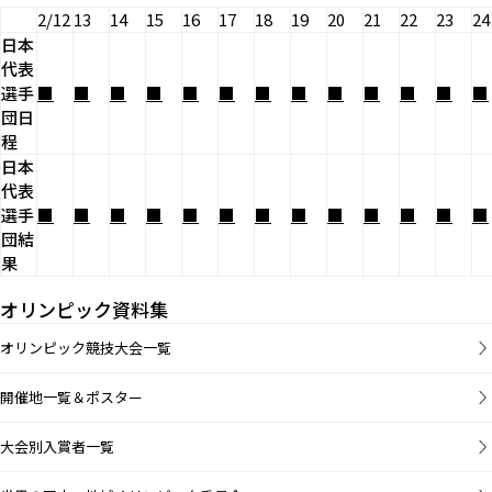
2/12
13
14
15
16
17
18
19
20
21
22
23
24
日本
代表
選手
■
■
■
■
■
■
■
■
■
■
■
■
■
団日
程
日本
代表
選手
■
■
■
■
■
■
■
■
■
■
■
■
■
団結
果
オリンピック資料集
オリンピック競技大会一覧
開催地一覧＆ポスター
大会別入賞者一覧