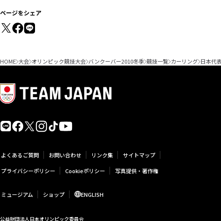
ページをシェア
HOME
大会
オリンピック競技大会
バンクーバー2010冬季
競技一覧
カーリング
日本代
よくあるご質問
お問い合わせ
リンク集
サイトマップ
プライバシーポリシー
Cookieポリシー
写真提供・著作権
ミュージアム
ショップ
ENGLISH
公益財団法人日本オリンピック委員会