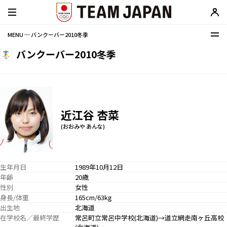
MENU ─ バンクーバー2010冬季
バンクーバー2010冬季
近江谷 杏菜
(おおみや あんな)
生年月日
1989年10月12日
年齢
20歳
性別
女性
身長/体重
165cm/63kg
出生地
北海道
在学校名／最終学歴
常呂町立常呂中学校(北海道)→道立網走南ヶ丘高校