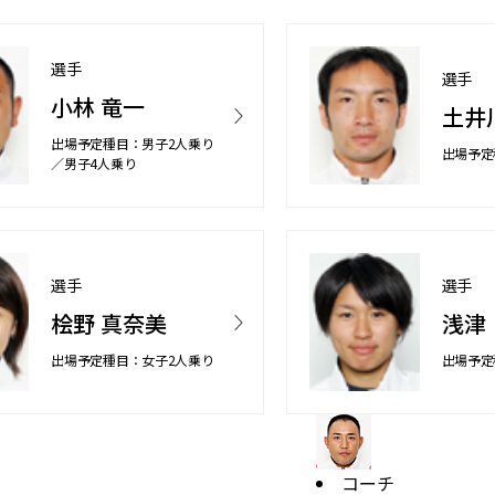
選手
選手
小林 竜一
土井
出場予定種目：男子2人乗り
出場予定
／男子4人乗り
選手
選手
桧野 真奈美
浅津
出場予定種目：女子2人乗り
出場予定
コーチ