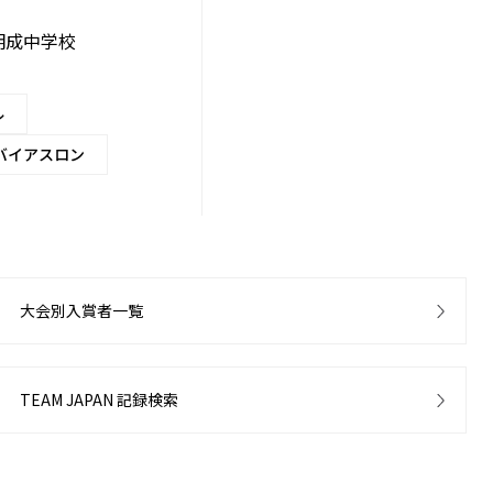
明成中学校
ル
バイアスロン
大会別入賞者一覧
TEAM JAPAN 記録検索