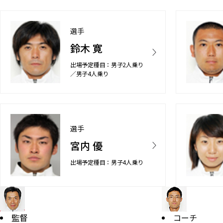
選手
鈴木 寛
出場予定種目：男子2人乗り
／男子4人乗り
選手
宮内 優
出場予定種目：男子4人乗り
監督
コーチ