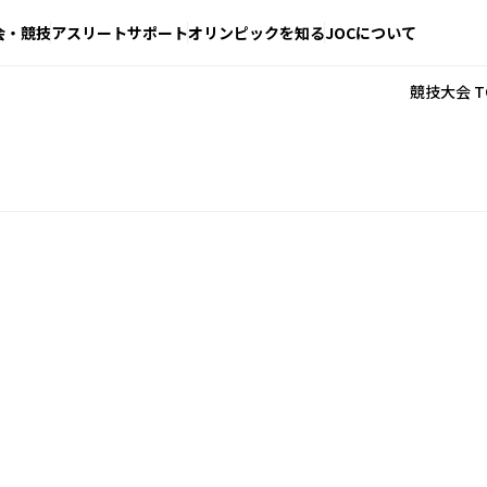
会・競技
アスリートサポート
オリンピックを知る
JOCについて
競技大会 T