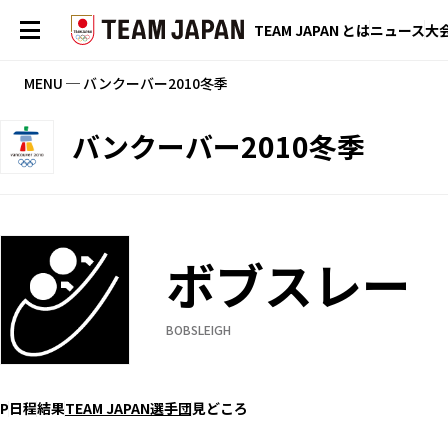
TEAM JAPAN とは
ニュース
大
MENU ─ バンクーバー2010冬季
バンクーバー2010冬季
ボブスレー
BOBSLEIGH
P
日程
結果
TEAM JAPAN選手団
見どころ