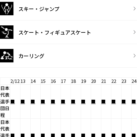
スキー・ジャンプ
スケート・フィギュアスケート
カーリング
2/12
13
14
15
16
17
18
19
20
21
22
23
24
日本
代表
選手
■
■
■
■
■
■
■
■
■
■
■
■
■
団日
程
日本
代表
選手
■
■
■
■
■
■
■
■
■
■
■
■
■