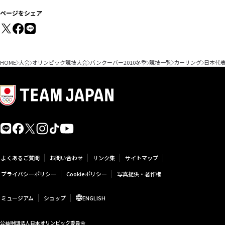
ページをシェア
HOME
大会
オリンピック競技大会
バンクーバー2010冬季
競技一覧
カーリング
日本代
よくあるご質問
お問い合わせ
リンク集
サイトマップ
プライバシーポリシー
Cookieポリシー
写真提供・著作権
ミュージアム
ショップ
ENGLISH
公益財団法人日本オリンピック委員会