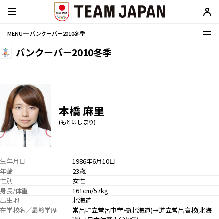
MENU ─ バンクーバー2010冬季
バンクーバー2010冬季
本橋 麻里
(もとはし まり)
生年月日
1986年6月10日
年齢
23歳
性別
女性
身長/体重
161cm/57kg
出生地
北海道
在学校名／最終学歴
常呂町立常呂中学校(北海道)→道立常呂高校(北海