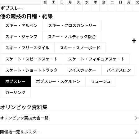
金
土
日
月
火
水
木
金
土
日
月
火
ボブスレー
他の競技の日程・結果
スキー・アルペン
スキー・クロスカントリー
スキー・ジャンプ
スキー・ノルディック複合
スキー・フリースタイル
スキー・スノーボード
スケート・スピードスケート
スケート・フィギュアスケート
スケート・ショートトラック
アイスホッケー
バイアスロン
ボブスレー
ボブスレー・スケルトン
リュージュ
カーリング
オリンピック資料集
オリンピック競技大会一覧
開催地一覧＆ポスター