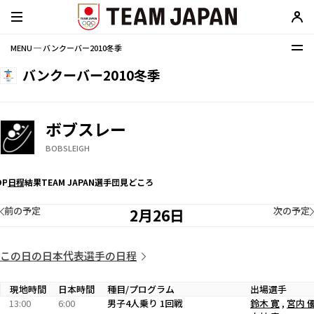
MENU ─ バンクーバー2010冬季
バンクーバー2010冬季
ボブスレー
BOBSLEIGH
OP
日程
結果
TEAM JAPAN選手団
見どころ
前の予定
次の予定
2月26日
この日の日本代表選手の日程
現地時間
日本時間
種目/プログラム
出場選手
13:00
6:00
男子4人乗り 1回戦
鈴木 寛
,
宮内 