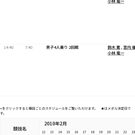
小林 竜一
14:40
7:40
男子4人乗り 2回戦
鈴木 寛
,
宮内 
小林 竜一
+をクリックすると種目ごとのスケジュールをご覧いただけます。 ★はメダル決定日で
す。
2010年2月
競技名
12
13
14
15
16
17
18
19
20
21
22
2