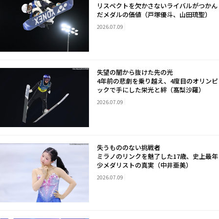
リスペクトを欠かさないライバルがつかん
だメダルの価値（戸塚優斗、山田琉聖）
2026.07.09
失望の闇から抜けた先の光
4年前の悲劇を乗り越え、4度目のオリンピ
ックで手にした栄光と絆（髙梨沙羅）
2026.07.09
失うもののない挑戦者
ミラノのリンクを魅了した17歳、史上最年
少メダリストの真実（中井亜美）
2026.07.09