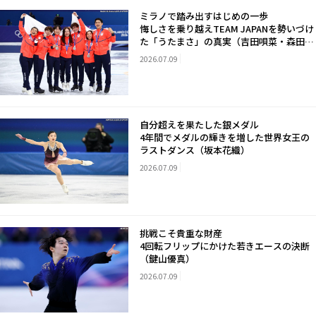
ミラノで踏み出すはじめの一歩
悔しさを乗り越えTEAM JAPANを勢いづけ
た「うたまさ」の真実（吉田唄菜・森田真
沙也）
2026.07.09
自分超えを果たした銀メダル
4年間でメダルの輝きを増した世界女王の
ラストダンス（坂本花織）
2026.07.09
挑戦こそ貴重な財産
4回転フリップにかけた若きエースの決断
（鍵山優真）
2026.07.09