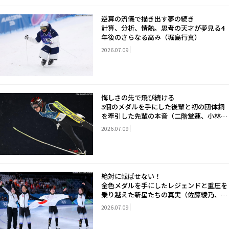
逆算の流儀で描き出す夢の続き
計算、分析、情熱。思考の天才が夢見る4
年後のさらなる高み（堀島行真）
2026.07.09
悔しさの先で飛び続ける
3個のメダルを手にした後輩と初の団体銅
を牽引した先輩の本音（二階堂蓮、小林陵
侑）
2026.07.09
絶対に転ばせない！
全色メダルを手にしたレジェンドと重圧を
乗り越えた新星たちの真実（佐藤綾乃、野
明花菜、堀川桃香）
2026.07.09