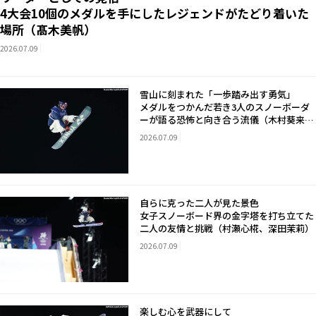
4大会10個のメダルを手にしたレジェンドがたどり着いた
場所（髙木美帆）
2026.07.09
雪山に刻まれた「一歩踏み出す勇気」
メダルをつかんだ若き3人のスノーボーダ
ーが語る恐怖と向き合う流儀（木村葵来、
木俣椋真、長谷川帝勝）
2026.07.09
自らに克った二人が見た景色
女子スノーボード界の金字塔を打ち立てた
二人の友情と挑戦（村瀬心椛、深田茉莉）
2026.07.09
楽しむ心を武器にして