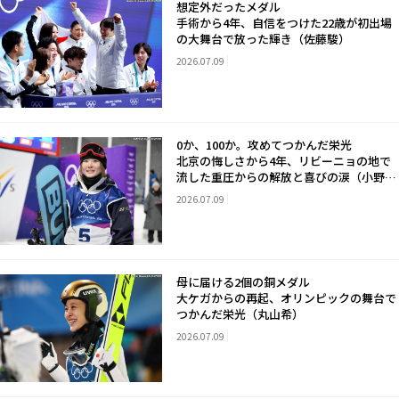
想定外だったメダル
手術から4年、自信をつけた22歳が初出場
の大舞台で放った輝き（佐藤駿）
2026.07.09
0か、100か。攻めてつかんだ栄光
北京の悔しさから4年、リビーニョの地で
流した重圧からの解放と喜びの涙（小野光
希）
2026.07.09
母に届ける2個の銅メダル
大ケガからの再起、オリンピックの舞台で
つかんだ栄光（丸山希）
2026.07.09