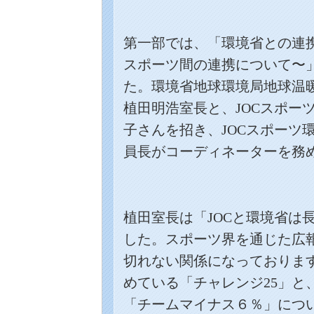
第一部では、「環境省との連
スポーツ間の連携について〜
た。環境省地球環境局地球温
植田明浩室長と、
JOC
スポー
子さんを招き、
JOC
スポーツ
員長がコーディネーターを務
植田室長は「
JOC
と環境省は
した。スポーツ界を通じた広
切れない関係になっておりま
めている「チャレンジ
25
」と
「チームマイナス６％」につ