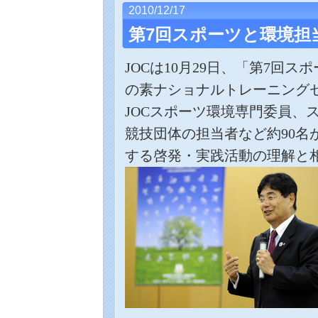
2010/12/17
第7回スポーツと環境担
JOC
は
10
月
29
日、「第
7
回スポ
の素ナショナルトレーニング
JOC
スポーツ環境専門委員、
競技団体の担当者など約
90
名
する啓発・実践活動の理解と