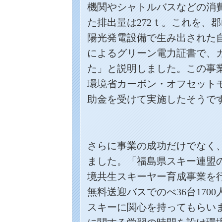
機関やシャトルバスなどの消
た排出量は
272
ｔ。これを、郡
陽光発電設備で生み出された
によるグリーン電力証書で、
た」と説明しました。この事
環境省カーボン・オフセット
助金を受けて実施したそうで
さらに事業の成功だけでなく
ました。「福島県スキー連盟
境共生スキーヤー育成事業を
無料送迎バスでのべ
36
台
1700
スキーに関心を持ってもらい