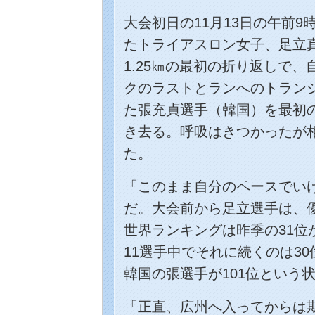
大会初日の11月13日の午前
たトライアスロン女子、足立
1.25㎞の最初の折り返しで
クのラストとランへのトラン
た張充貞選手（韓国）を最初
き去る。呼吸はきつかったが
た。
「このまま自分のペースでい
だ。大会前から足立選手は、
世界ランキングは昨季の31位
11選手中でそれに続くのは3
韓国の張選手が101位という
「正直、広州へ入ってからは