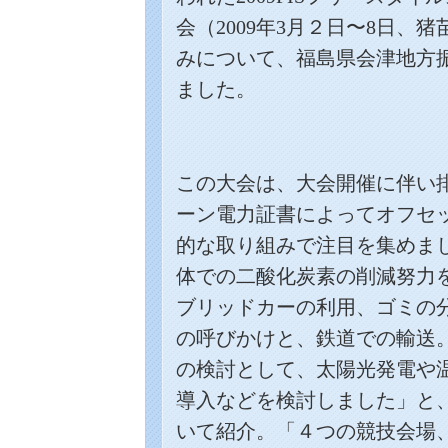
会（
2009
年
3
月２日〜
8
日、猪
みについて、福島県会津地方
ました。
この大会は、大会開催に伴い
ーン電力証書によってオフセ
的な取り組みで注目を集めま
体での二酸化炭素の削減努力
ブリッドカーの利用、ゴミの
の呼びかけと、鉄道での輸送
の検討として、太陽光発電や
導入などを検討しました」と
いて紹介。「４つの競技会場