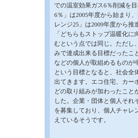
での温室効果ガス
6
％削減を目
6
％」は
2005
年度から始まり、
レンジ
25
」は
2009
年度から推
「どちらもストップ温暖化に
むという点では同じ。ただし
みで達成出来る目標だったこ
などの個人が取組めるものが
という目標となると、社会全
出てきます。エコ住宅、カー
どの取り組みが加わったこと
した。企業・団体と個人それ
を募集しており、個人チャレ
えているそうです。