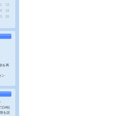
11
12
18
19
25
26
動を再
セン
ナ
114社
実情を説