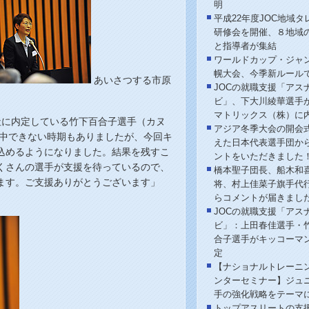
明
平成22年度JOC地域タ
研修会を開催、８地域
と指導者が集結
ワールドカップ・ジャ
幌大会、今季新ルール
あいさつする市原
JOCの就職支援「アス
ビ」、下大川綾華選手
マトリックス（株）に
社に内定している竹下百合子選手（カヌ
アジア冬季大会の開会
集中できない時期もありましたが、今回キ
えた日本代表選手団か
込めるようになりました。結果を残すこ
ントをいただきました
くさんの選手が支援を待っているので、
橋本聖子団長、船木和
ます。ご支援ありがとうございます」
将、村上佳菜子旗手代
らコメントが届きまし
JOCの就職支援「アス
ビ」：上田春佳選手・
合子選手がキッコーマ
定
【ナショナルトレーニ
ンターセミナー】ジュ
手の強化戦略をテーマ
トップアスリートの支