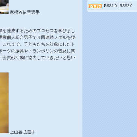
RSS1.0
|
RSS2.0
家根谷依里選手
標を達成するためのプロセスを学びまし
手権個人総合男子で４回連続メダルを獲
。これまで、子どもたちを対象にしたト
ポーツの振興やトランポリンの普及に関
社会貢献活動に協力していきたいと思い
上山容弘選手