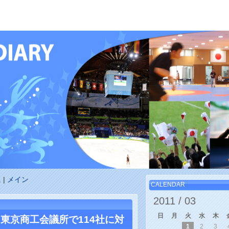
に
|
メイン
CALENDAR
2011 /
03
日
月
火
水
木
東京商工会議所で114社に対
1
2
3