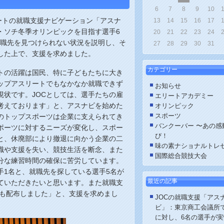
6
7
8
9
10
リートの就職支援ナビゲーション「アスナ
13
14
15
16
17
・ソチ冬季オリンピックを目指す選手6
20
21
22
23
24
、就職先を見つけられない状況を説明し、そ
27
28
29
30
31
した上で、支援を求めました。
カテゴリー
ートの活躍は国民、特に子どもたちに大き
ップアスリートでもなかなか就職できず
お知らせ
現状です。JOCとしては、選手たちの雇
エリートアカデミー
考えております」と、アスナビを始めた
オリンピック
本のトップスポーツは企業に支えられてき
スポーツ
バンクーバー 〜あの感
ポーツに対するニーズが変化し、スポー
び！
と、休廃部により撤退に向かう企業の二
味の素ナショナルトレ
職や支援を失い、競技生活を断念、また
国際総合競技大会
分な練習時間の確保に苦労しています。
手1名と、就職先を探している選手5名が
最近の記事
ていただきたいと思います。また就職支
料も配布しました」と、支援を求めまし
JOCの就職支援「アス
ビ」：東京商工会議所で
に対し、6名の選手が