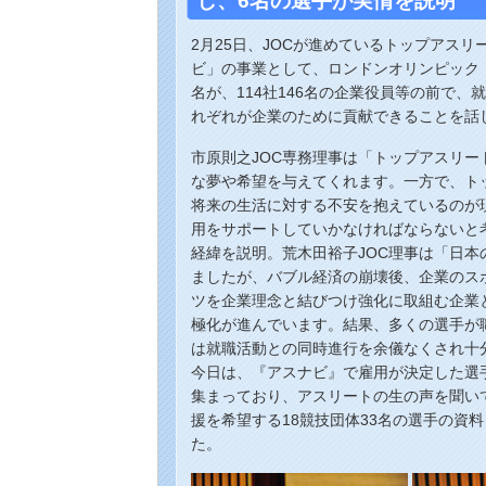
し、6名の選手が実情を説明
2月25日、JOCが進めているトップアス
ビ」の事業として、ロンドンオリンピック
名が、114社146名の企業役員等の前で
れぞれが企業のために貢献できることを話
市原則之JOC専務理事は「トップアスリ
な夢や希望を与えてくれます。一方で、ト
将来の生活に対する不安を抱えているのが
用をサポートしていかなければならないと
経緯を説明。荒木田裕子JOC理事は「日
ましたが、バブル経済の崩壊後、企業のス
ツを企業理念と結びつけ強化に取組む企業
極化が進んでいます。結果、多くの選手が
は就職活動との同時進行を余儀なくされ十
今日は、『アスナビ』で雇用が決定した選
集まっており、アスリートの生の声を聞い
援を希望する18競技団体33名の選手の資
た。