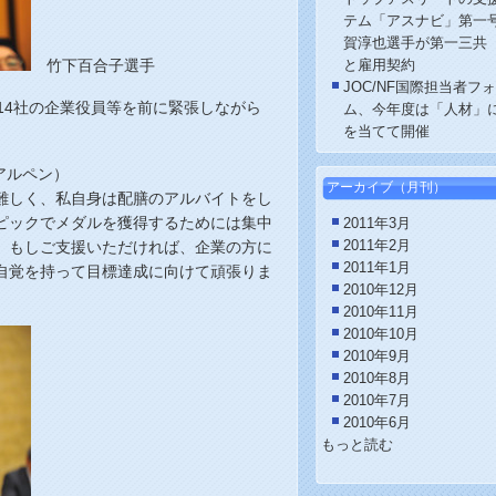
テム「アスナビ」第一
賀淳也選手が第一三共
竹下百合子選手
と雇用契約
JOC/NF国際担当者フ
14社の企業役員等を前に緊張しながら
ム、今年度は「人材」
を当てて開催
アルペン）
アーカイブ
（月刊）
難しく、私自身は配膳のアルバイトをし
ピックでメダルを獲得するためには集中
2011年3月
。もしご支援いただければ、企業の方に
2011年2月
2011年1月
自覚を持って目標達成に向けて頑張りま
2010年12月
2010年11月
2010年10月
2010年9月
2010年8月
2010年7月
2010年6月
もっと読む