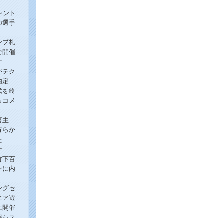
レント
の選手
ンプ札
で開催
ナ
がテク
内定
式を終
らコメ
！
喜主
行らか
た
ナ
竹下百
ンに内
ングセ
ニア選
に開催
援シス