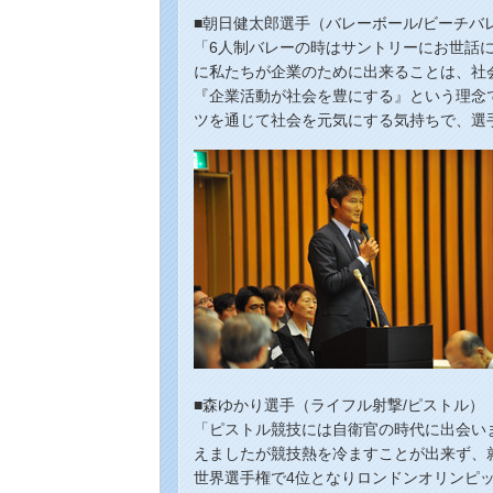
■朝日健太郎選手（バレーボール/ビーチバ
「6人制バレーの時はサントリーにお世話
に私たちが企業のために出来ることは、社
『企業活動が社会を豊にする』という理念
ツを通じて社会を元気にする気持ちで、選
■森ゆかり選手（ライフル射撃/ピストル）
「ピストル競技には自衛官の時代に出会い
えましたが競技熱を冷ますことが出来ず、就
世界選手権で4位となりロンドンオリンピ