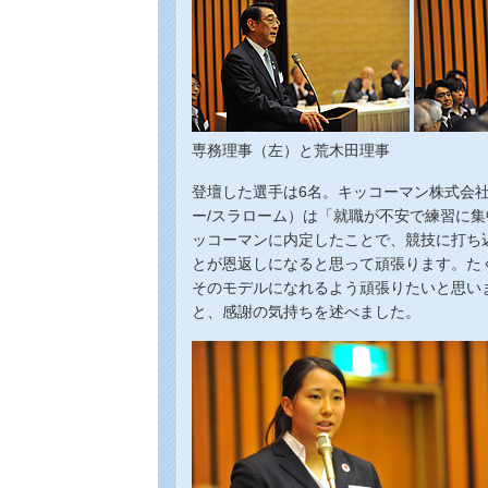
専務理事（左）と荒木田理事
登壇した選手は6名。キッコーマン株式会
ー/スラローム）は「就職が不安で練習に
ッコーマンに内定したことで、競技に打ち
とが恩返しになると思って頑張ります。た
そのモデルになれるよう頑張りたいと思い
と、感謝の気持ちを述べました。