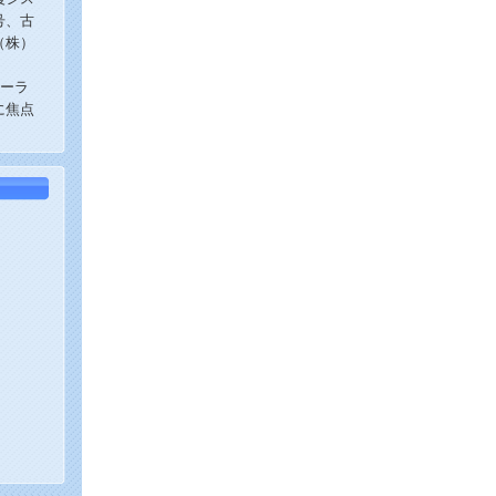
号、古
（株）
ォーラ
に焦点