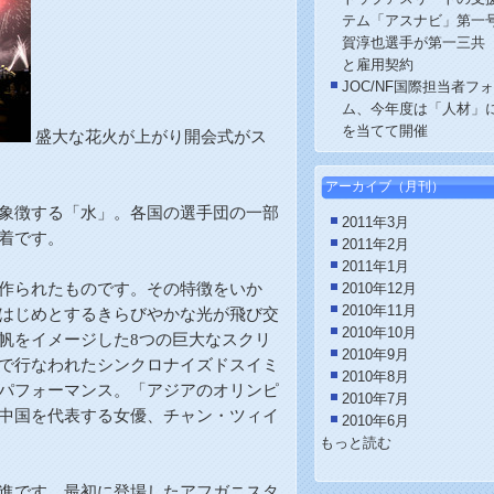
テム「アスナビ」第一
賀淳也選手が第一三共
と雇用契約
JOC/NF国際担当者フ
ム、今年度は「人材」
を当てて開催
盛大な花火が上がり開会式がス
アーカイブ
（月刊）
象徴する「水」。各国の選手団の一部
2011年3月
着です。
2011年2月
2011年1月
作られたものです。その特徴をいか
2010年12月
2010年11月
はじめとするきらびやかな光が飛び交
2010年10月
帆をイメージした
8
つの巨大なスクリ
2010年9月
で行なわれたシンクロナイズドスイミ
2010年8月
パフォーマンス。「アジアのオリンピ
2010年7月
中国を代表する女優、チャン・ツィイ
2010年6月
もっと読む
進です。最初に登場したアフガニスタ