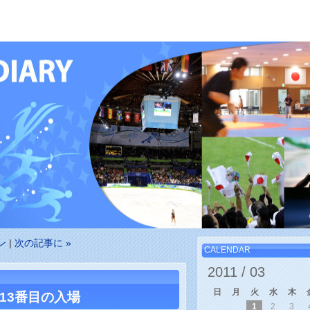
ン
|
次の記事に »
CALENDAR
2011 /
03
日
月
火
水
木
13番目の入場
1
2
3