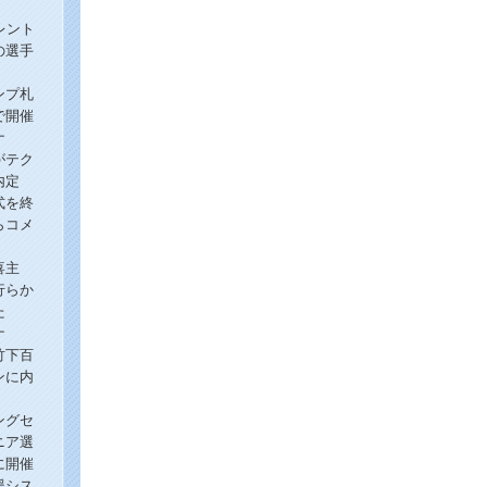
レント
の選手
ンプ札
で開催
ナ
がテク
内定
式を終
らコメ
！
喜主
行らか
た
ナ
竹下百
ンに内
ングセ
ニア選
に開催
援シス