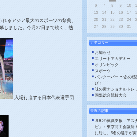
6
7
8
9
10
13
14
15
16
17
20
21
22
23
24
われるアジア最大のスポーツの祭典、
27
28
29
30
31
幕しました。
今月27日まで続く、熱
カテゴリー
お知らせ
エリートアカデミー
オリンピック
スポーツ
バンクーバー 〜あの感
び！
味の素ナショナルトレ
国際総合競技大会
入場行進する日本代表選手団
最近の記事
JOCの就職支援「アス
ビ」：東京商工会議所で
に対し、6名の選手が