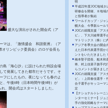
明
平成22年度JOC地域タ
研修会を開催、８地域
と指導者が集結
ワールドカップ・ジャ
幌大会、今季新ルール
盛大な演出がされた開会式（ア
JOCの就職支援「アス
ビ」、下大川綾華選手
マトリックス（株）に
ーマは、「激情盛会 和諧亜洲」（ア
アジア冬季大会の開会
際オリンピック委員会
）
のロゲ会長も
えた日本代表選手団か
ントをいただきました
橋本聖子団長、船木和
将、村上佳菜子旗手代
の島「海心沙」に設けられた特設会場
らコメントが届きまし
して発展してきた都市だそうです。そ
JOCの就職支援「アス
ーフにしたもの。夜になっても春のよ
ビ」：上田春佳選手・
と、午後
8
時（日本時間午後
9
時）が
合子選手がキッコーマ
られ、開会式はスタートしました。
定
【ナショナルトレーニ
ンターセミナー】ジュ
手の強化戦略をテーマ
トップアスリートの支