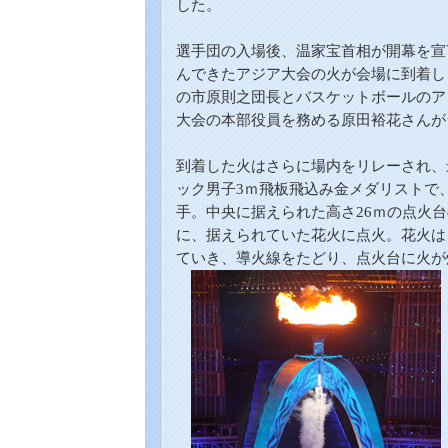
した。
選手団の入場後、温家宝首相が開幕を宣
んできたアジア大会の火が会場に到着し
の市原則之団長と
バスケットボールのア
大会の本部役員を務める原田裕花さん
が
到着した
火はさらに場内をリレーされ、
ック男子
3
ｍ
飛板飛込み
金メダリストで
手。中央に据えられた高さ26ｍの
点火台
に、据えられていた花火に点火。花火は
ていき、導火線をたどり、
点火台
に火が