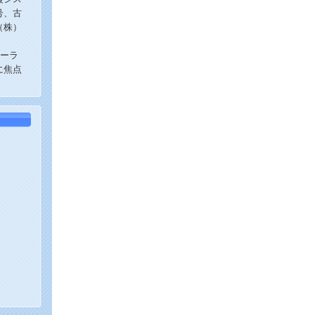
号、古
（株）
ォーラ
に焦点