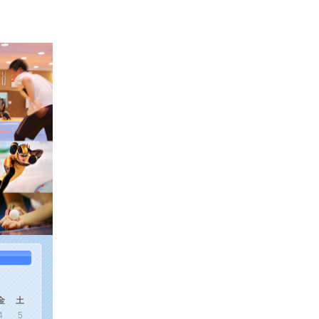
金
土
4
5