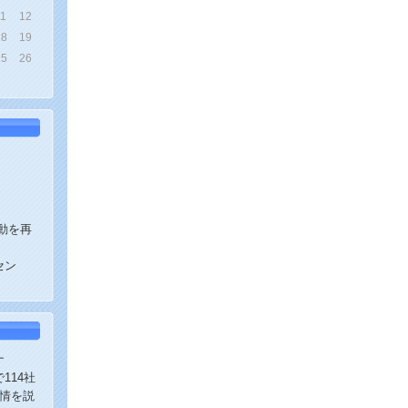
11
12
18
19
25
26
動を再
セン
ナ
114社
実情を説