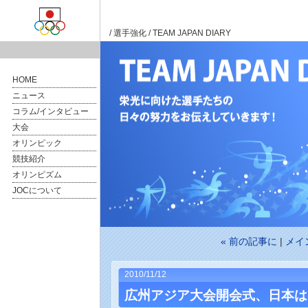
/
選手強化
/ TEAM JAPAN DIARY
HOME
ニュース
コラム/インタビュー
大会
オリンピック
競技紹介
オリンピズム
JOCについて
« 前の記事に
|
メイ
2010/11/12
広州アジア大会開会式、日本は