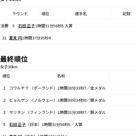
ラウンド
順位
選手名
記録
決勝
5
石田 正子
1時間31分56秒5
入賞
31
夏見 円
1時間37分35秒4
最終順位
女子30km
順位
名前
1
コワルチク （ポーランド）
1時間30分33秒7／金メダル
2
ビョルゲン （ノルウェー）
1時間30分34秒0／銀メダル
3
サリネン （フィンランド）
1時間31分38秒7／銅メダル
5
石田 正子
（日本）
1時間31分56秒5／入賞