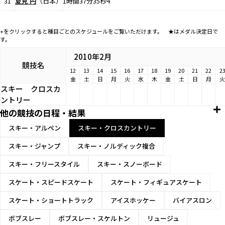
31
夏見 円
（日本）
1時間37分35秒4
+をクリックすると種目ごとのスケジュールをご覧いただけます。 ★はメダル決定日で
す。
2010年2月
競技名
12
13
14
15
16
17
18
19
20
21
22
2
金
土
日
月
火
水
木
金
土
日
月
火
スキー
クロスカ
ントリー
他の競技の日程・結果
スキー・アルペン
スキー・クロスカントリー
スキー・ジャンプ
スキー・ノルディック複合
スキー・フリースタイル
スキー・スノーボード
スケート・スピードスケート
スケート・フィギュアスケート
スケート・ショートトラック
アイスホッケー
バイアスロン
ボブスレー
ボブスレー・スケルトン
リュージュ