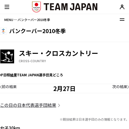
MENU ─ バンクーバー2010冬季
バンクーバー2010冬季
スキー・クロスカントリー
CROSS-COUNTRY
OP
日程
結果
TEAM JAPAN選手団
見どころ
前の結果
次の結果
2月27日
この日の日本代表選手団結果
※競技結果は日本選手団のみの情報となります。
女子30km