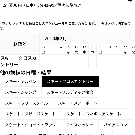
27
夏見 円
（日本）
3分42秒6／準々決勝敗退
+をクリックすると種目ごとのスケジュールをご覧いただけます。 ★はメダル決定日で
す。
2010年2月
競技名
12
13
14
15
16
17
18
19
20
21
22
2
金
土
日
月
火
水
木
金
土
日
月
火
スキー
クロスカ
ントリー
他の競技の日程・結果
スキー・アルペン
スキー・クロスカントリー
スキー・ジャンプ
スキー・ノルディック複合
スキー・フリースタイル
スキー・スノーボード
スケート・スピードスケート
スケート・フィギュアスケート
スケート・ショートトラック
アイスホッケー
バイアスロン