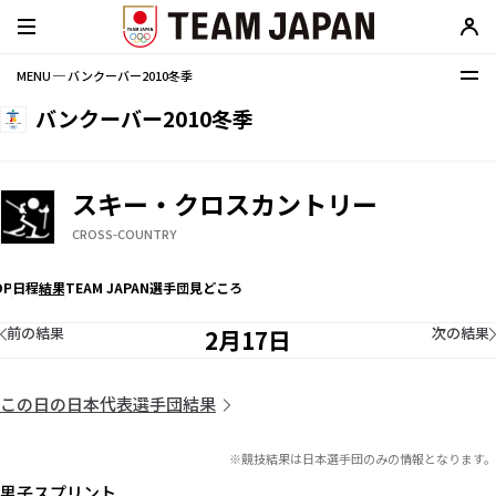
MENU ─ バンクーバー2010冬季
バンクーバー2010冬季
スキー・クロスカントリー
CROSS-COUNTRY
OP
日程
結果
TEAM JAPAN選手団
見どころ
前の結果
次の結果
2月17日
この日の日本代表選手団結果
※競技結果は日本選手団のみの情報となります。
男子スプリント