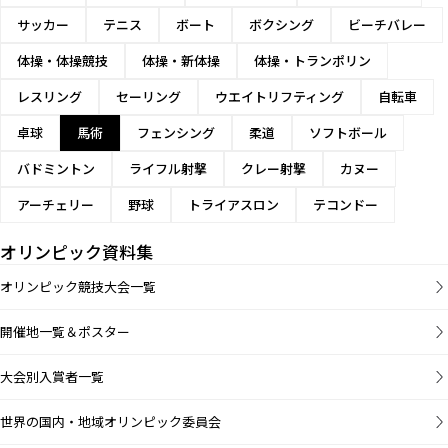
サッカー
テニス
ボート
ボクシング
ビーチバレー
体操・体操競技
体操・新体操
体操・トランポリン
レスリング
セーリング
ウエイトリフティング
自転車
卓球
馬術
フェンシング
柔道
ソフトボール
バドミントン
ライフル射撃
クレー射撃
カヌー
アーチェリー
野球
トライアスロン
テコンドー
オリンピック資料集
オリンピック競技大会一覧
開催地一覧＆ポスター
大会別入賞者一覧
世界の国内・地域オリンピック委員会