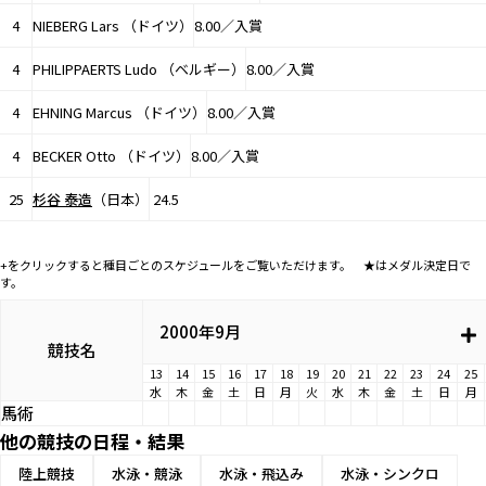
4
NIEBERG Lars （ドイツ）
8.00／入賞
4
PHILIPPAERTS Ludo （ベルギー）
8.00／入賞
4
EHNING Marcus （ドイツ）
8.00／入賞
4
BECKER Otto （ドイツ）
8.00／入賞
25
杉谷 泰造
（日本）
24.5
+をクリックすると種目ごとのスケジュールをご覧いただけます。 ★はメダル決定日で
す。
2000年9月
競技名
13
14
15
16
17
18
19
20
21
22
23
24
25
水
木
金
土
日
月
火
水
木
金
土
日
月
馬術
他の競技の日程・結果
陸上競技
水泳・競泳
水泳・飛込み
水泳・シンクロ