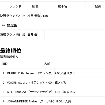
ラウンド
順位
選手名
記録
決勝ラウンドA
25
杉谷 泰造
24.50
42
林 忠義
決勝ラウンドB
35
白井 岳
最終順位
障害飛越個人
順位
名前
1
DUBBELDAM Jeroen （オランダ）
4.00／金メダル
2
VOORN Albert （オランダ）
4.00／銀メダル
3
AL EID Khaled （サウジアラビア）
4.00／銅メダル
4
JOHANNPETER Andre （ブラジル）
8.00／入賞