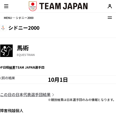
MENU ─ シドニー2000
シドニー2000
馬術
EQUESTRIAN
OP
日程
結果
TEAM JAPAN選手団
前の結果
10月1日
この日の日本代表選手団結果
※競技結果は日本選手団のみの情報となります。
障害飛越個人