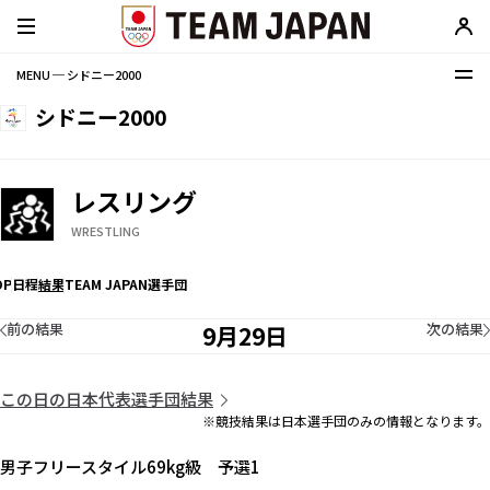
MENU ─ シドニー2000
シドニー2000
レスリング
WRESTLING
OP
日程
結果
TEAM JAPAN選手団
前の結果
次の結果
9月29日
この日の日本代表選手団結果
※競技結果は日本選手団のみの情報となります。
男子フリースタイル69kg級 予選1