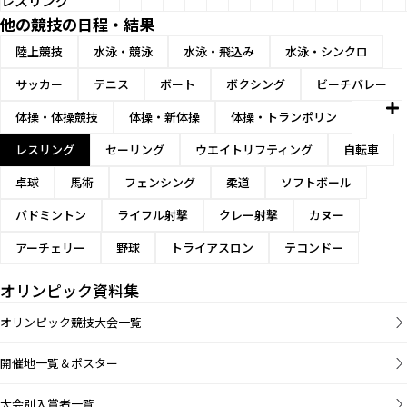
レスリング
他の競技の日程・結果
陸上競技
水泳・競泳
水泳・飛込み
水泳・シンクロ
サッカー
テニス
ボート
ボクシング
ビーチバレー
体操・体操競技
体操・新体操
体操・トランポリン
レスリング
セーリング
ウエイトリフティング
自転車
卓球
馬術
フェンシング
柔道
ソフトボール
バドミントン
ライフル射撃
クレー射撃
カヌー
アーチェリー
野球
トライアスロン
テコンドー
オリンピック資料集
オリンピック競技大会一覧
開催地一覧＆ポスター
大会別入賞者一覧