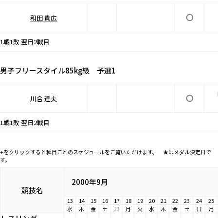
和田 貴広
1戦1敗 翌日2戦目
男子フリースタイル85kg級 予選1
川合 達夫
1戦1敗 翌日2戦目
+をクリックすると種目ごとのスケジュールをご覧いただけます。 ★はメダル決定日で
す。
2000年9月
競技名
13
14
15
16
17
18
19
20
21
22
23
24
25
水
木
金
土
日
月
火
水
木
金
土
日
月