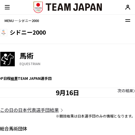
MENU ─ シドニー2000
シドニー2000
馬術
EQUESTRIAN
OP
日程
結果
TEAM JAPAN選手団
次の結果
9月16日
この日の日本代表選手団結果
※競技結果は日本選手団のみの情報となります。
総合馬術団体