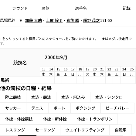
ラウンド
順位
選手名
記録
馬場馬術
9
加藤 大助
・
土屋 毅明
・
布施 勝
・
細野 茂之
171.60
+をクリックすると種目ごとのスケジュールをご覧いただけます。 ★はメダル決定日で
す。
2000年9月
競技名
13
14
15
16
17
18
19
20
21
22
23
24
25
水
木
金
土
日
月
火
水
木
金
土
日
月
馬術
他の競技の日程・結果
陸上競技
水泳・競泳
水泳・飛込み
水泳・シンクロ
サッカー
テニス
ボート
ボクシング
ビーチバレー
体操・体操競技
体操・新体操
体操・トランポリン
レスリング
セーリング
ウエイトリフティング
自転車