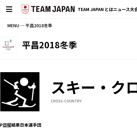
TEAM JAPAN とは
ニュース
大
MENU ─ 平昌2018冬季
平昌2018冬季
スキー・ク
CROSS-COUNTRY
P
日程
結果
日本選手団