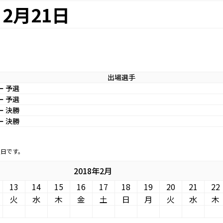
2月21日
出場選手
 予選
 予選
 決勝
 決勝
定日です。
2018年2月
13
14
15
16
17
18
19
20
21
22
火
水
木
金
土
日
月
火
水
木