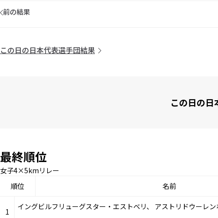
前の結果
この日の日本代表選手団結果
この日の日
最終順位
女子4×5kmリレー
順位
名前
イングビルフリューグスター・エストベリ、 アストリドウーレ
1