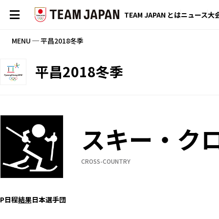
TEAM JAPAN とは
ニュース
大
MENU ─ 平昌2018冬季
平昌2018冬季
スキー・ク
CROSS-COUNTRY
P
日程
結果
日本選手団