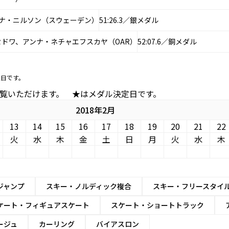
ナ・ニルソン（スウェーデン）
51:26.3／銀メダル
ドワ、アンナ・ネチャエフスカヤ（OAR）
52:07.6／銅メダル
定日です。
ルをご覧いただけます。 ★はメダル決定日です。
2018年2月
13
14
15
16
17
18
19
20
21
22
火
水
木
金
土
日
月
火
水
木
ジャンプ
スキー・ノルディック複合
スキー・フリースタイ
ケート・フィギュアスケート
スケート・ショートトラック
ージュ
カーリング
バイアスロン