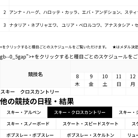
2
アンナ・ハーグ、ハロッテ・カッラ、エバ・アンデション、スティ
3
ナタリア・ネプリャエワ、 ユリア・ベロルコワ、アナスタシア・セ
+をクリックすると種目ごとのスケジュールをご覧いただけます。 ★はメダル決
gb--0_5gap">+をクリックすると種目ごとのスケジュー
競技名
8
9
10
11
12
木
金
土
日
月
スキー
クロスカントリー
他の競技の日程・結果
スキー・アルペン
スキー・クロスカントリー
スキー・
スキー・スノーボード
スケート・スピードスケート
ス
ボブスレー・ボブスレー
ボブスレー・スケルトン
リュ