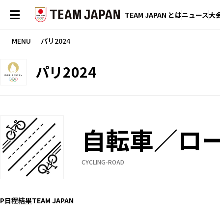
TEAM JAPAN とは
ニュース
大
MENU ─ パリ2024
パリ2024
自転車／ロ
CYCLING-ROAD
P
日程
結果
TEAM JAPAN