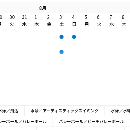
8月
9
30
31
1
2
3
4
5
6
7
8
月
火
水
木
金
土
日
月
火
水
木
水泳／飛込
水泳／アーティスティックスイミング
水泳／水
レーボール／バレーボール
バレーボール／ビーチバレーボール