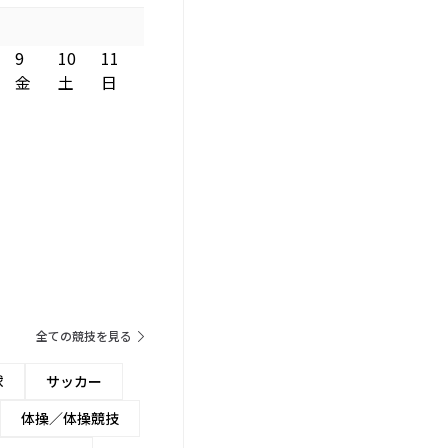
9
10
11
金
土
日
全ての競技を見る
球
サッカー
体操／体操競技