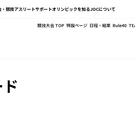
会・競技
アスリートサポート
オリンピックを知る
JOCについて
競技大会 TOP
特設ページ
日程・結果
Rule40
TE
ード