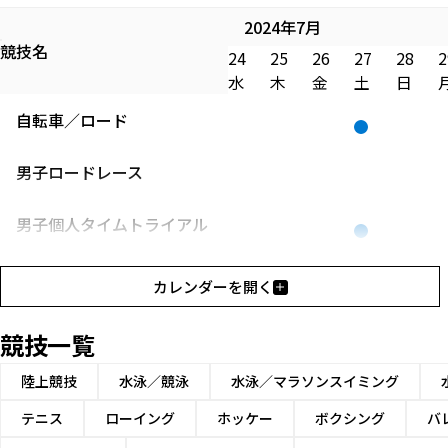
2024年7月
競技名
24
25
26
27
28
2
水
木
金
土
日
自転車／ロード
男子ロードレース
男子個人タイムトライアル
女子ロードレース
カレンダーを開く
女子個人タイムトライアル
競技一覧
陸上競技
水泳／競泳
水泳／マラソンスイミング
テニス
ローイング
ホッケー
ボクシング
バ