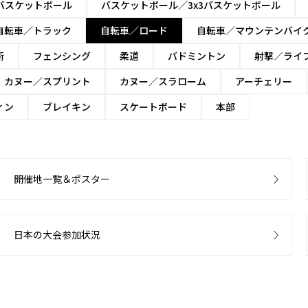
バスケットボール
バスケットボール／3x3バスケットボール
自転車／トラック
自転車／ロード
自転車／マウンテンバイ
術
フェンシング
柔道
バドミントン
射撃／ライ
カヌー／スプリント
カヌー／スラローム
アーチェリー
ィン
ブレイキン
スケートボード
本部
開催地一覧＆ポスター
日本の大会参加状況