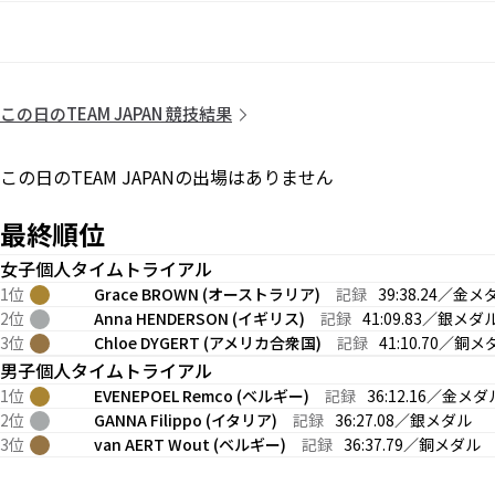
この日のTEAM JAPAN 競技結果
この日のTEAM JAPANの出場はありません
最終順位
女子個人タイムトライアル
1位
Grace BROWN (オーストラリア)
記録
39:38.24／金メ
2位
Anna HENDERSON (イギリス)
記録
41:09.83／銀メダ
3位
Chloe DYGERT (アメリカ合衆国)
記録
41:10.70／銅メ
男子個人タイムトライアル
1位
EVENEPOEL Remco (ベルギー)
記録
36:12.16／金メダ
2位
GANNA Filippo (イタリア)
記録
36:27.08／銀メダル
3位
van AERT Wout (ベルギー)
記録
36:37.79／銅メダル