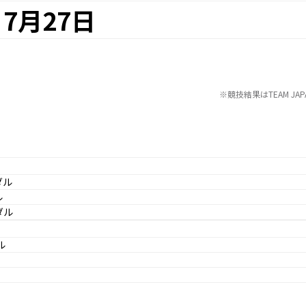
7月27日
※競技結果はTEAM J
ダル
ル
ダル
ル