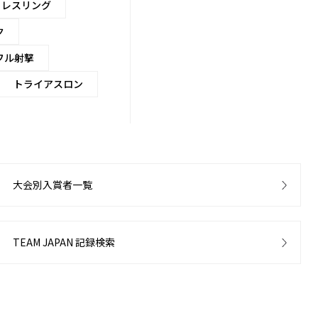
レスリング
ク
フル射撃
トライアスロン
大会別入賞者一覧
TEAM JAPAN 記録検索