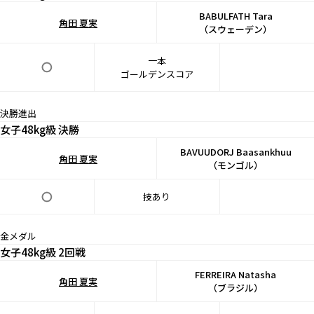
BABULFATH Tara
角田 夏実
（スウェーデン）
一本
ゴールデンスコア
決勝進出
⼥⼦48kg級 決勝
BAVUUDORJ Baasankhuu
角田 夏実
（モンゴル）
技あり
金メダル
⼥⼦48kg級 2回戦
FERREIRA Natasha
角田 夏実
（ブラジル）