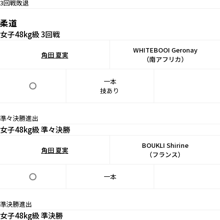
3回戦敗退
柔道
⼥⼦48kg級 3回戦
WHITEBOOI Geronay
角田 夏実
（南アフリカ）
一本
技あり
準々決勝進出
⼥⼦48kg級 準々決勝
BOUKLI Shirine
角田 夏実
（フランス）
一本
準決勝進出
⼥⼦48kg級 準決勝