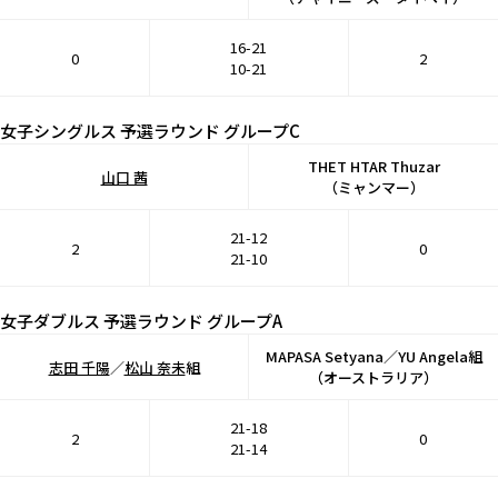
16-21
0
2
10-21
女子シングルス 予選ラウンド グループC
THET HTAR Thuzar
山口 茜
（ミャンマー）
21-12
2
0
21-10
女子ダブルス 予選ラウンド グループA
MAPASA Setyana／YU Angela組
志田 千陽
／
松山 奈未
組
（オーストラリア）
21-18
2
0
21-14