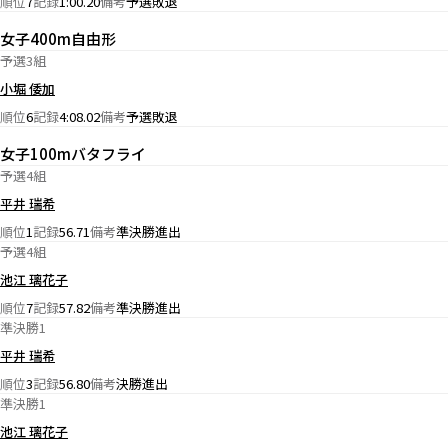
順位
7
記録
1:00.20
備考
予選敗退
女子400m自由形
予選3組
小堀 倭加
順位
6
記録
4:08.02
備考
予選敗退
女子100mバタフライ
予選4組
平井 瑞希
順位
1
記録
56.71
備考
準決勝進出
予選4組
池江 璃花子
順位
7
記録
57.82
備考
準決勝進出
準決勝1
平井 瑞希
順位
3
記録
56.80
備考
決勝進出
準決勝1
池江 璃花子