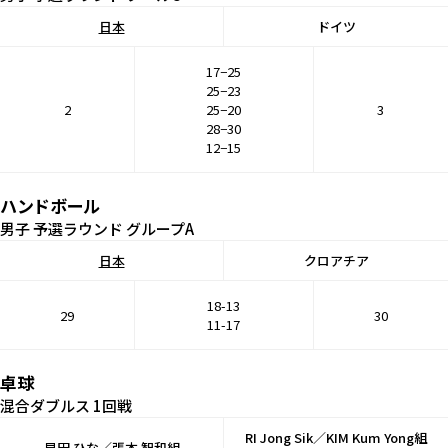
日本
ドイツ
17−25
25−23
2
25−20
3
28−30
12−15
ハンドボール
男子 予選ラウンド グループA
日本
クロアチア
18-13
29
30
11-17
卓球
混合ダブルス 1回戦
RI Jong Sik／KIM Kum Yong組
早田 ひな
／
張本 智和
組