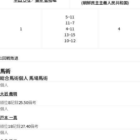
(朝鮮民主主義人民共和国)
5−11
11−7
1
4−11
4
13−15
10−12
1回戦敗退
馬術
総合馬術個人 馬場馬術
個人
大岩 義明
順位
8
記録
25.50
備考
個人
戸本 一真
順位
18
記録
27.40
備考
個人