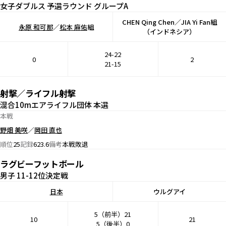
女子ダブルス 予選ラウンド グループA
CHEN Qing Chen／JIA Yi Fan組
永原 和可那
／
松本 麻佑
組
（インドネシア）
24-22
0
2
21-15
射撃／ライフル射撃
混合10mエアライフル団体 本選
本戦
野畑 美咲
／
岡田 直也
順位
25
記録
623.6
備考
本戦敗退
ラグビーフットボール
男子 11-12位決定戦
日本
ウルグアイ
5（前半）21
10
21
5（後半）0