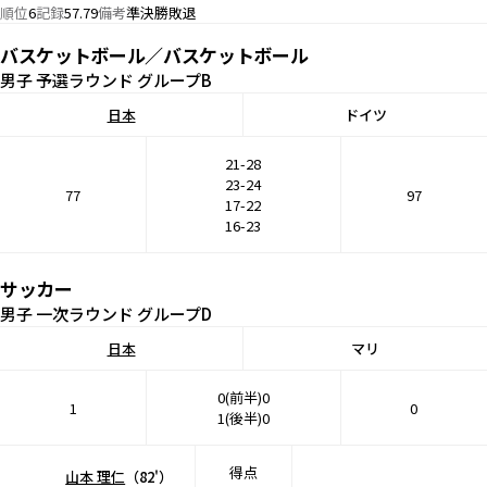
順位
6
記録
57.79
備考
準決勝敗退
バスケットボール／バスケットボール
男子 予選ラウンド グループB
日本
ドイツ
21-28
23-24
77
97
17-22
16-23
サッカー
男子 一次ラウンド グループD
日本
マリ
0(前半)0
1
0
1(後半)0
得点
山本 理仁
（82'）