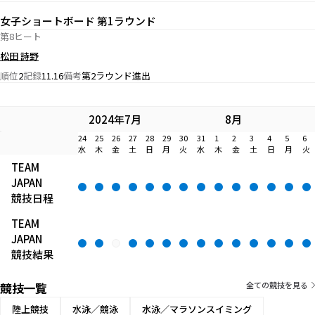
女子ショートボード 第1ラウンド
第8ヒート
松田 詩野
順位
2
記録
11.16
備考
第2ラウンド進出
2024年7月
8月
24
25
26
27
28
29
30
31
1
2
3
4
5
6
水
木
金
土
日
月
火
水
木
金
土
日
月
火
TEAM
JAPAN
競技日程
TEAM
JAPAN
競技結果
競技一覧
全ての競技を見る
陸上競技
水泳／競泳
水泳／マラソンスイミング