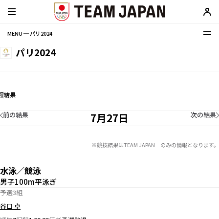
MENU ─ パリ2024
パリ2024
程
結果
前の結果
次の結果
7月27日
※競技結果はTEAM JAPAN のみの情報となります。
水泳／競泳
男子100m平泳ぎ
予選3組
谷口 卓