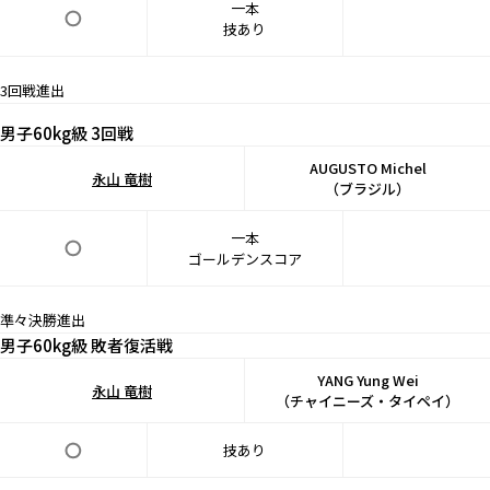
一本
技あり
3回戦進出
男子60kg級 3回戦
AUGUSTO Michel
永山 竜樹
（ブラジル）
一本
ゴールデンスコア
準々決勝進出
男子60kg級 敗者復活戦
YANG Yung Wei
永山 竜樹
（チャイニーズ・タイペイ）
技あり