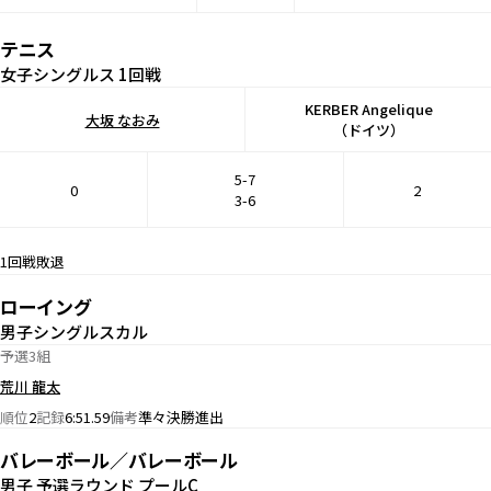
テニス
女子シングルス 1回戦
KERBER Angelique
大坂 なおみ
（ドイツ）
5-7
0
2
3-6
1回戦敗退
ローイング
男子シングルスカル
予選3組
荒川 龍太
順位
2
記録
6:51.59
備考
準々決勝進出
バレーボール／バレーボール
男子 予選ラウンド プールC