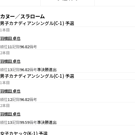
カヌー／スラローム
男子カナディアンシングル(C-1) 予選
1本目
羽根田 卓也
順位
11
記録
96.82
備考
2本目
羽根田 卓也
順位
13
記録
96.82
備考
準決勝進出
男子カナディアンシングル(C-1) 予選
1本目
羽根田 卓也
順位
12
記録
96.82
備考
2本目
羽根田 卓也
順位
13
記録
99.59
備考
準決勝進出
女子カヤック(K-1) 予選