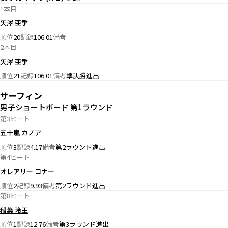
1本目
矢澤 亜季
順位
20
記録
106.01
備考
2本目
矢澤 亜季
順位
21
記録
106.01
備考
準決勝進出
サーフィン
男子ショートボード 第1ラウンド
第3ヒート
五十嵐 カノア
順位
3
記録
4.17
備考
第2ラウンド進出
第4ヒート
オレアリー コナー
順位
2
記録
9.93
備考
第2ラウンド進出
第8ヒート
稲葉 玲王
順位
1
記録
12.76
備考
第3ラウンド進出