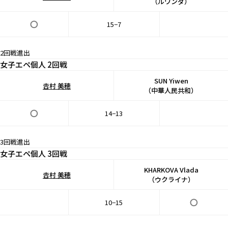
（ルワンダ）
15−7
2回戦進出
女子エペ個人 2回戦
SUN Yiwen
𠮷村 美穂
（中華人民共和）
14−13
3回戦進出
女子エペ個人 3回戦
KHARKOVA Vlada
𠮷村 美穂
（ウクライナ）
10−15