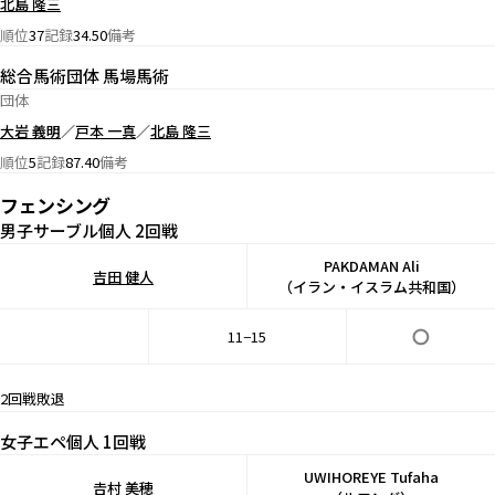
北島 隆三
順位
37
記録
34.50
備考
総合⾺術団体 馬場馬術
団体
大岩 義明
／
戸本 一真
／
北島 隆三
順位
5
記録
87.40
備考
フェンシング
男子サーブル個人 2回戦
PAKDAMAN Ali
吉田 健人
（イラン・イスラム共和国）
11−15
2回戦敗退
女子エペ個人 1回戦
UWIHOREYE Tufaha
𠮷村 美穂