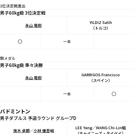
3位決定戦進出
男子60kg級 3位決定戦
YILDIZ Salih
永山 竜樹
（トルコ）
一本
銅メダル
男子60kg級 準々決勝
GARRIGOS Francisco
永山 竜樹
（スペイン）
一本
バドミントン
男子ダブルス 予選ラウンド グループD
LEE Yang／WANG Chi-Lin組
保木 卓朗
／
小林 優吾
組
（チャイニーズ・タイペイ）