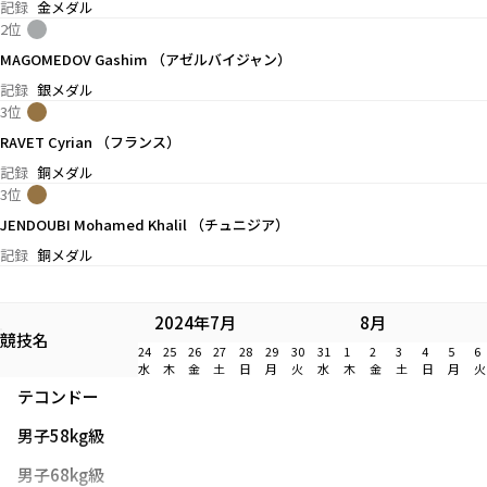
記録
金メダル
2位
MAGOMEDOV Gashim （アゼルバイジャン）
記録
銀メダル
3位
RAVET Cyrian （フランス）
記録
銅メダル
3位
JENDOUBI Mohamed Khalil （チュニジア）
記録
銅メダル
2024年7月
8月
競技名
24
25
26
27
28
29
30
31
1
2
3
4
5
6
水
木
金
土
日
月
火
水
木
金
土
日
月
火
テコンドー
男子58kg級
男子68kg級