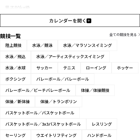
男子80kg級
男子80kg超級
カレンダーを開く
女子49kg級
競技一覧
全ての競技を見る
女子57kg級
陸上競技
水泳／競泳
水泳／マラソンスイミング
女子67kg級
水泳／飛込
水泳／アーティスティックスイミング
女子67kg超級
水泳／水球
サッカー
テニス
ローイング
ホッケー
ボクシング
バレーボール／バレーボール
バレーボール／ビーチバレーボール
体操／体操競技
体操／新体操
体操／トランポリン
バスケットボール／バスケットボール
バスケットボール／3x3バスケットボール
レスリング
セーリング
ウエイトリフティング
ハンドボール