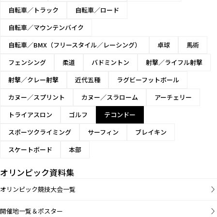
自転車／トラック
自転車／ロード
自転車／マウンテンバイク
自転車／BMX（フリースタイル／レーシング）
卓球
馬術
フェンシング
柔道
バドミントン
射撃／ライフル射撃
射撃／クレー射撃
近代五種
ラグビーフットボール
カヌー／スプリント
カヌー／スラローム
アーチェリー
トライアスロン
ゴルフ
テコンドー
スポーツクライミング
サーフィン
ブレイキン
スケートボード
本部
オリンピック資料集
オリンピック競技大会一覧
開催地一覧＆ポスター