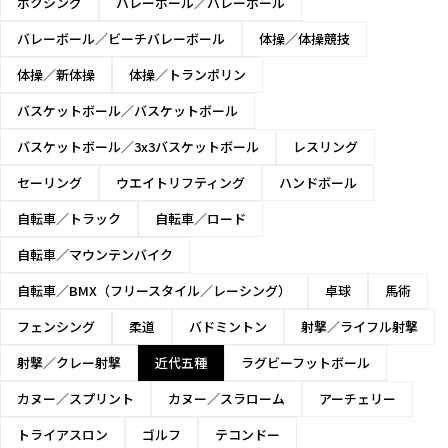
ボクシング
バレーボール／バレーボール
バレーボール／ビーチバレーボール
体操／体操競技
体操／新体操
体操／トランポリン
バスケットボール／バスケットボール
バスケットボール／3x3バスケットボール
レスリング
セーリング
ウエイトリフティング
ハンドボール
自転車／トラック
自転車／ロード
自転車／マウンテンバイク
自転車／BMX（フリースタイル／レーシング）
卓球
馬術
フェンシング
柔道
バドミントン
射撃／ライフル射撃
射撃／クレー射撃
近代五種
ラグビーフットボール
カヌー／スプリント
カヌー／スラローム
アーチェリー
トライアスロン
ゴルフ
テコンドー