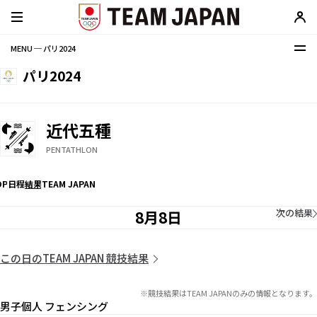
MENU ─ パリ2024
パリ2024
近代五種
PENTATHLON
OP
日程
結果
TEAM JAPAN
次の結果
8月8日
この日のTEAM JAPAN 競技結果
※競技結果はTEAM JAPANのみの情報となります。
男子個人 フェンシング