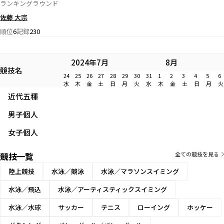
ランキングラウンド
佐藤 大宗
順位
6
記録
230
2024年7月
8月
競技名
24
25
26
27
28
29
30
31
1
2
3
4
5
6
水
木
金
土
日
月
火
水
木
金
土
日
月
火
近代五種
男子個人
女子個人
競技一覧
全ての競技を見る
陸上競技
水泳／競泳
水泳／マラソンスイミング
水泳／飛込
水泳／アーティスティックスイミング
水泳／水球
サッカー
テニス
ローイング
ホッケー