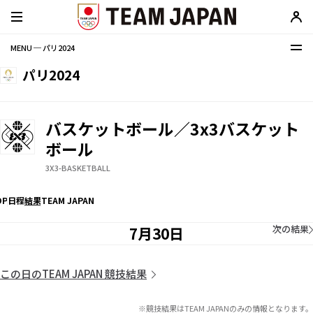
MENU ─ パリ2024
パリ2024
バスケットボール／3x3バスケット
ボール
3X3-BASKETBALL
OP
日程
結果
TEAM JAPAN
次の結果
7月30日
この日のTEAM JAPAN 競技結果
※競技結果はTEAM JAPANのみの情報となります。