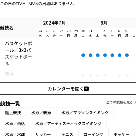
この日のTEAM JAPANの出場はありません
2024年7月
8月
競技名
24
25
26
27
28
29
30
31
1
2
3
4
5
6
水
木
金
土
日
月
火
水
木
金
土
日
月
火
バスケットボ
ール／3x3バ
スケットボー
ル
男子
女子
カレンダーを開く
競技一覧
全ての競技を見る
陸上競技
水泳／競泳
水泳／マラソンスイミング
水泳／飛込
水泳／アーティスティックスイミング
水泳／水球
サッカー
テニス
ローイング
ホッケー