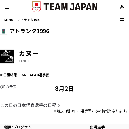
MENU ─ アトランタ1996
アトランタ1996
カヌー
CANOE
OP
日程
結果
TEAM JAPAN選手団
前の予定
8月2日
この日の日本代表選手の日程
※競技日程は日本選手団のみの情報となります。
種目/プログラム
出場選手