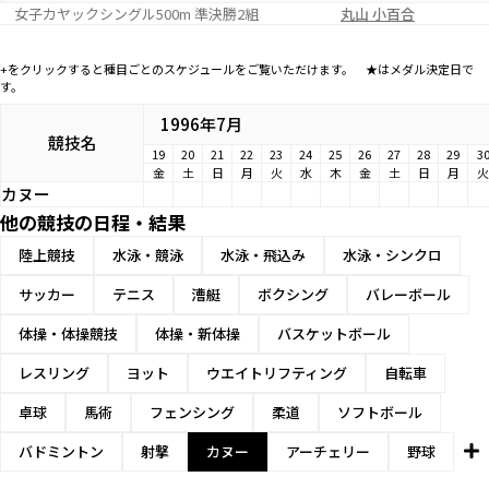
女子カヤックシングル500m 準決勝2組
丸山 小百合
+をクリックすると種目ごとのスケジュールをご覧いただけます。 ★はメダル決定日で
す。
1996年7月
競技名
19
20
21
22
23
24
25
26
27
28
29
3
金
土
日
月
火
水
木
金
土
日
月
火
カヌー
他の競技の日程・結果
陸上競技
水泳・競泳
水泳・飛込み
水泳・シンクロ
サッカー
テニス
漕艇
ボクシング
バレーボール
体操・体操競技
体操・新体操
バスケットボール
レスリング
ヨット
ウエイトリフティング
自転車
卓球
馬術
フェンシング
柔道
ソフトボール
バドミントン
射撃
カヌー
アーチェリー
野球