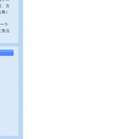
号、古
（株）
ォーラ
に焦点