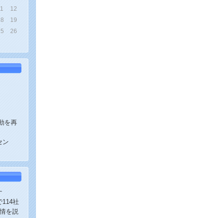
11
12
18
19
25
26
動を再
セン
ナ
114社
実情を説