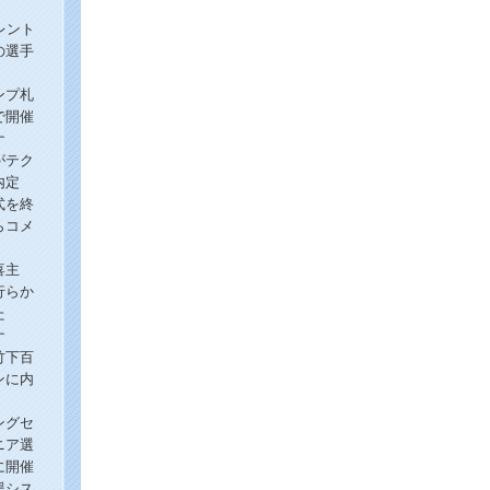
レント
の選手
ンプ札
で開催
ナ
がテク
内定
式を終
らコメ
！
喜主
行らか
た
ナ
竹下百
ンに内
ングセ
ニア選
に開催
援シス