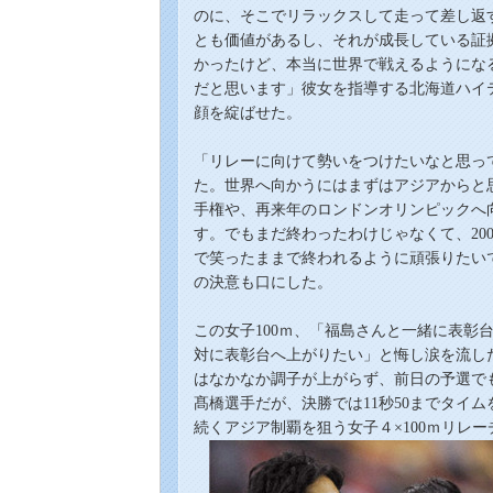
のに、そこでリラックスして走って差し返
とも価値があるし、それが成長している証拠
かったけど、本当に世界で戦えるようにな
だと思います」彼女を指導する北海道ハイ
顔を綻ばせた。
「リレーに向けて勢いを
つ
けたいなと思っ
た。世界へ向かうにはまずはアジアからと
手権や、再来年のロンドンオリンピックへ
す。でもまだ終わったわけじゃなくて、20
で笑ったままで終われるように頑張りたい
の決意も口にした。
この女子100ｍ、「福島さんと一緒に表彰台
対に表彰台へ上がりたい」と悔し涙を流し
はなかなか調子が上がらず、前日の予選で
髙
橋選手だが、決勝では11秒50までタイ
続くアジア制覇を狙う女子４×100ｍリレ