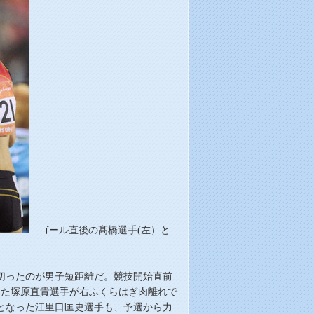
ゴール直後の
髙
橋選手(左）と
切ったのが男子短距離だ。競技開始直前
った塚原直貴選手が
右
ふく
ら
はぎ
肉離れ
で
と
なった江里口匡史選手も、予選から力