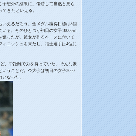
う
予想外の結果に。優勝して当然と見ら
かってきたといえる。
もいえるだろう。金メダル獲得目標は
8
個
ている。そのひとつが初日の女子
10000
ｍ
を狙ったが、彼女が作るペースに付いて
フィニッシュを果たし、福士
選手
は
4
位に
制すなど、中距離で力を持っていた。そんな素
いうことだ。今大会は初日の女子3000
力となった。