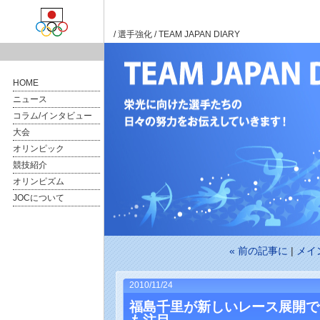
/
選手強化
/ TEAM JAPAN DIARY
HOME
ニュース
コラム/インタビュー
大会
オリンピック
競技紹介
オリンピズム
JOCについて
« 前の記事に
|
メイ
2010/11/24
福島千里が新しいレース展開で