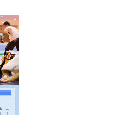
金
土
4
5