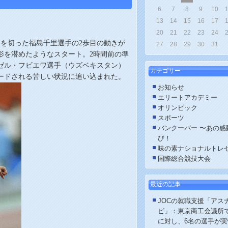
6
7
8
9
10
13
14
15
16
17
20
21
22
23
24
トを切った福島千里選手の
2
歩目の動きが
27
28
29
30
31
影を潜めたようなスタート。
2
時間前の
準
ゼル・フビエワ選手（ウズベキスタン）
カテゴリー
ードされる苦しい状況に追い込まれた。
お知らせ
エリートアカデミー
オリンピック
スポーツ
バンクーバー 〜あの感
び！
味の素ナショナルトレ
国際総合競技大会
最近の記事
JOCの就職支援「アス
ビ」：東京商工会議所で
に対し、6名の選手が