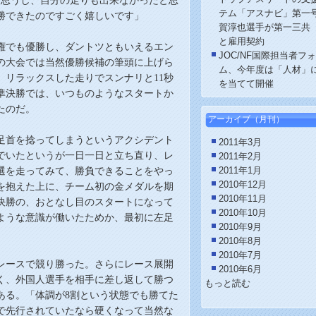
と思うし、自分の走りも出来なかったと思
テム「アスナビ」第一
勝できたのですごく嬉しいです」
賀淳也選手が第一三共
と雇用契約
権でも優勝し、ダントツともいえるエン
JOC/NF国際担当者フ
の大会では当然優勝候補の筆頭に上げら
ム、今年度は「人材」
、リラック
ス
した走りでスンナリと11秒
を当てて開催
の準決勝では、いつものようなスタートか
たのだ。
アーカイブ
（月刊）
足首を捻ってしまうというアクシデント
2011年3月
でいたというが一日一日と立ち直り、レ
2011年2月
選を走って
み
て
、
勝負できることを
やっ
2011年1月
2010年12月
を抱えた上に、チーム初の金メダルを期
2010年11月
決勝の、おとなし目のスタートになって
2010年10月
ような意識が働いたためか、最初に左足
2010年9月
。
2010年8月
2010年7月
レースで競り勝った。さらにレース展開
2010年6月
く、外国人選手を相手に差し返して勝つ
もっと読む
ある。「体調が
8
割という状態でも勝てた
で先行されていたなら硬くなって当然な