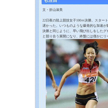
も注目
文・折山淑美
22日夜の陸上競技女子100ｍ決勝。スター
遅かった。いつものような爆発的な加速が
決勝と同じように、早い飛び出しをしたグ
と競り合う展開になり、終盤には僅かにリ