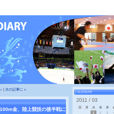
ン
|
次の記事に »
CALENDAR
2011 /
03
日
月
火
水
木
100m金、陸上競技の後半戦に
1
2
3