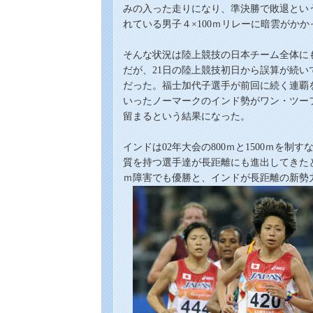
みの入った走りになり、準決勝で敗退と
い
れている
男子
４×100ｍリレーに暗雲がか
そんな状況は
陸上競技の
日本チーム全体に
だが、
21日の陸上
競技初日から誤算が続い
だった。福士加代子選手が前回に続く連覇
いったノーマークのインド勢がワン
・
ツー
留まる
という結果になった。
インドは02年大会の800ｍと1500ｍを
質を持つ選手達が長距離にも進出してきたと
ｍ障害でも優勝と、
インドが
長距離の新勢