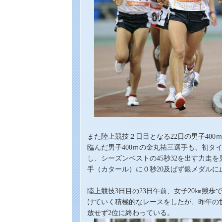
また
陸上競技
２日目
となる22日
の男子40
臨んだ男子400ｍの金丸祐三選手も、初タ
し、シーズンベストの45秒32を出す力走
手（カタール）に０秒20及ばず銀メダルに
陸上
競技
3
日目の23日午前
、
女子20㎞競歩
けていく積極的なレースをしたが、昨年の
放せず
2
位に終わっている。