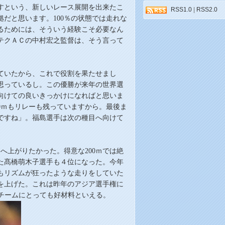
すという、新しいレース展開を出来たこ
RSS1.0
|
RSS2.0
だと思います。100％の状態では走れな
るためには、そういう経験こそ必要なん
テクＡＣの中村宏之監督は、そう言って
ていたから、これで役割を果たせまし
思っているし。この優勝が来年の世界選
向けての
良いきっかけ
になればと思いま
0ｍもリレーも残っていますから。最後ま
ですね」
。
福島選手は次の種目へ向けて
へ上がりたかった。得意な200ｍでは絶
た
髙
橋萌木子選手も４位になった。今年
もリズムが狂ったような走りをしていた
ムを上げた。これは昨年のアジア選手権に
ーチームにとっても好材料といえる。