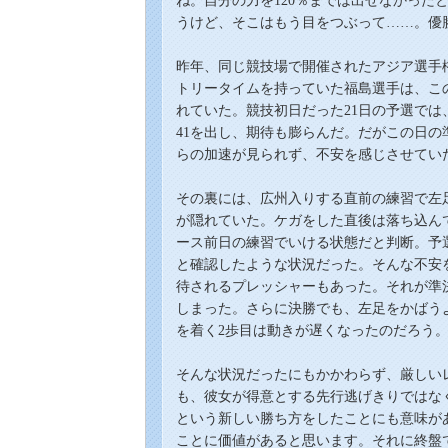
ね。自分の力を120％までは出せなかった
うけど、そこはもう目をつぶって……。優
昨年、同じ競技場で開催されたアジア選手
トリータイムを持っていた福島選手は、こ
れていた。競技初日だった21日の予選では
41を出し、期待も膨らんだ。だがこの日
らの加速が見られず、不安を感じさせてい
その裏には、広州入りする直前の練習で
左
が隠
れ
ていた。ケガをした直後は落ち込ん
ース前日の練習でいける状態だと判断。予
と
確認したような状況だった。そんな不安
待されるプレッシャー
も
あった。それが準
しまった。さらに決勝でも、左足をかばう
を着く
2
歩目は動きが遅くなったのだろう
そんな状況だったにもかかわらず、厳しい
も、彼女が得意とする先行逃げきりではな
という新しい勝ち方をしたことにも意味が
ことに価値があると思います。それに終盤