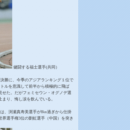
健闘する福士選手(共同）
0ｍ決勝に、今季のアジアランキング１位で
イトルを意識して前半から積極的に飛ば
を見せた。だが
フェミセウン・
オグノデ選
止まり、悔し涙を飲んでいる。
では、渕瀬真寿美選手が
8
㎞過ぎから仕掛
世界選手権
3
位の劉虹選手（中国）を突き