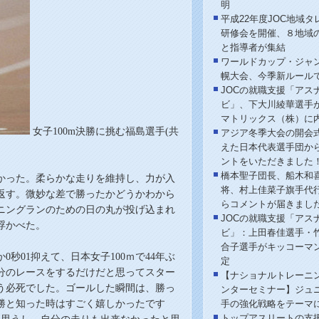
明
平成22年度JOC地域タ
研修会を開催、８地域
と指導者が集結
ワールドカップ・ジャ
幌大会、今季新ルール
JOCの就職支援「アス
ビ」、下大川綾華選手
マトリックス（株）に
女子100m決勝に挑む福島選手(共
アジア冬季大会の開会
えた日本代表選手団か
ントをいただきました
橋本聖子団長、船木和
かった。柔らかな走りを維持し、力が入
将、村上佳菜子旗手代
返す。微妙な差で勝ったかどうかわから
らコメントが届きまし
ニングランのための日の丸が投げ込まれ
JOCの就職支援「アス
浮かべた。
ビ」：上田春佳選手・
合子選手がキッコーマ
か
0
秒01抑えて、日本女子100ｍ
で
44年ぶ
定
分のレースをするだけだと思ってスター
【ナショナルトレーニ
う必死でした。ゴールした瞬間は、勝っ
ンターセミナー】ジュ
勝と知った時はすごく嬉しかったです
手の強化戦略をテーマ
トップアスリートの支