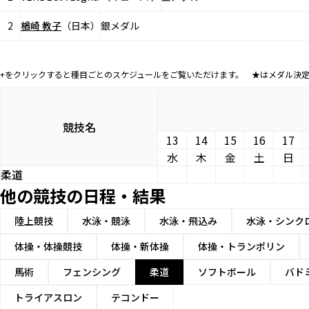
2
楢崎 教子
（日本）
銀メダル
+をクリックすると種目ごとのスケジュールをご覧いただけます。 ★はメダル決
競技名
13
14
15
16
17
水
木
金
土
日
柔道
他の競技の日程・結果
陸上競技
水泳・競泳
水泳・飛込み
水泳・シンク
体操・体操競技
体操・新体操
体操・トランポリン
馬術
フェンシング
柔道
ソフトボール
バド
トライアスロン
テコンドー