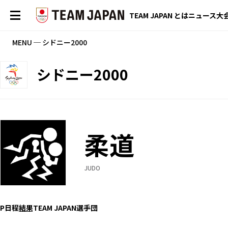
TEAM JAPAN とは
ニュース
大
MENU ─ シドニー2000
シドニー2000
柔道
JUDO
P
日程
結果
TEAM JAPAN選手団