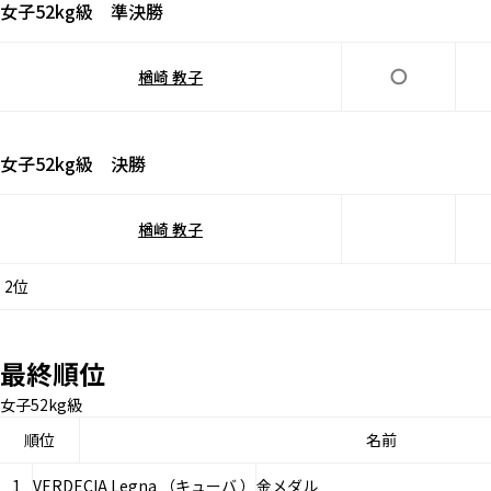
女子52kg級 準決勝
楢崎 教子
女子52kg級 決勝
楢崎 教子
2位
最終順位
女子52kg級
順位
名前
1
VERDECIA Legna （キューバ ）
金メダル