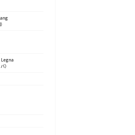
iang
国）
 Legna
ーバ）