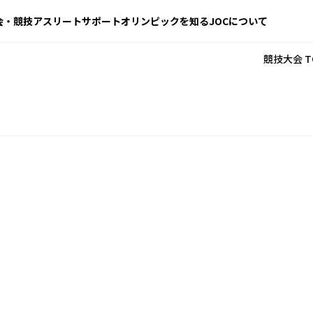
会・競技
アスリートサポート
オリンピックを知る
JOCについて
競技大会 T