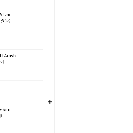
 Ivan
スタン）
I Arash
ン）
e-Sim
国）