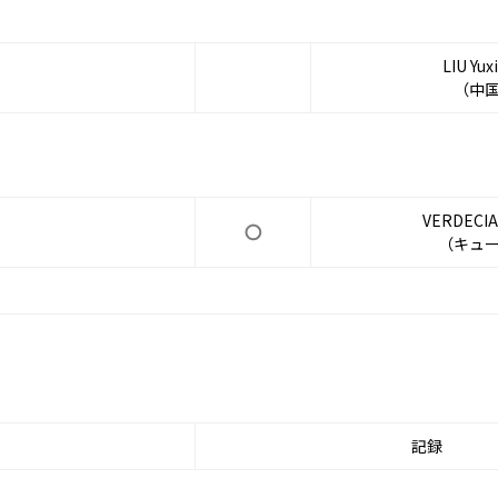
LIU Yux
（中
VERDECIA
（キュ
記録