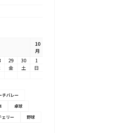
10
月
8
29
30
1
木
金
土
日
ーチバレー
車
卓球
チェリー
野球