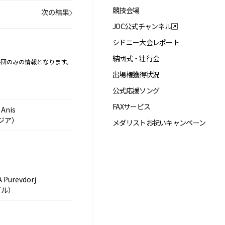
競技会場
次の結果
JOC公式チャンネル
シドニー大会レポート
結団式・壮行会
手団のみの情報となります。
出場権獲得状況
公式応援ソング
FAXサービス
 Anis
ジア）
メダリストお祝いキャンペーン
Purevdorj
ゴル）