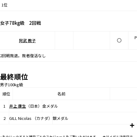
1位
女子78kg級 2回戦
P
阿武 教子
2回戦敗退。敗者復活なし
最終順位
男子100kg級
順位
名前
1
井上 康生
（日本）
金メダル
2
GILL Nicolas （カナダ）
銀メダル
+をクリックすると種目ごとのスケジュールをご覧いただけます。 ★はメダル決定日で