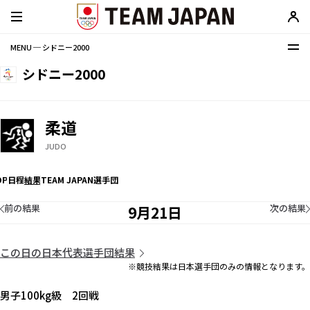
MENU ─ シドニー2000
シドニー2000
柔道
JUDO
OP
日程
結果
TEAM JAPAN選手団
前の結果
次の結果
9月21日
この日の日本代表選手団結果
※競技結果は日本選手団のみの情報となります。
男子100kg級 2回戦