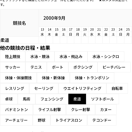
す。
2000年9月
競技名
13
14
15
16
17
18
19
20
21
22
23
24
25
水
木
金
土
日
月
火
水
木
金
土
日
月
柔道
他の競技の日程・結果
陸上競技
水泳・競泳
水泳・飛込み
水泳・シンクロ
サッカー
テニス
ボート
ボクシング
ビーチバレー
体操・体操競技
体操・新体操
体操・トランポリン
レスリング
セーリング
ウエイトリフティング
自転車
卓球
馬術
フェンシング
柔道
ソフトボール
バドミントン
ライフル射撃
クレー射撃
カヌー
アーチェリー
野球
トライアスロン
テコンドー