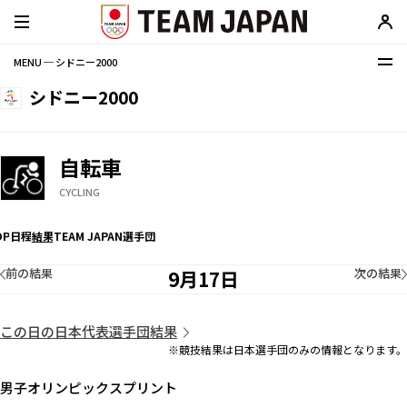
MENU ─ シドニー2000
シドニー2000
自転車
CYCLING
OP
日程
結果
TEAM JAPAN選手団
前の結果
次の結果
9月17日
この日の日本代表選手団結果
※競技結果は日本選手団のみの情報となります。
男子オリンピックスプリント