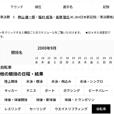
ラウンド
順位
選手名
記録
準決勝
5
神山 雄一郎
・
稲村 成浩
・
長塚 智広
45.264
日本新記録／準決勝敗
+をクリックすると種目ごとのスケジュールをご覧いただけます。 ★はメダル決定日で
す。
2000年9月
競技名
13
14
15
16
17
18
19
20
21
22
23
24
25
水
木
金
土
日
月
火
水
木
金
土
日
月
自転車
他の競技の日程・結果
陸上競技
水泳・競泳
水泳・飛込み
水泳・シンクロ
サッカー
テニス
ボート
ボクシング
ビーチバレー
体操・体操競技
体操・新体操
体操・トランポリン
レスリング
セーリング
ウエイトリフティング
自転車