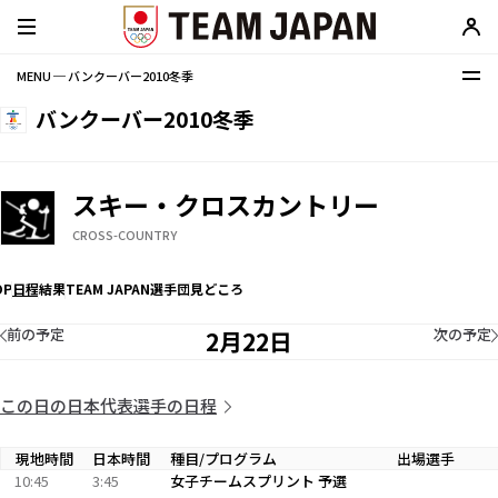
MENU ─ バンクーバー2010冬季
バンクーバー2010冬季
スキー・クロスカントリー
CROSS-COUNTRY
OP
日程
結果
TEAM JAPAN選手団
見どころ
前の予定
次の予定
2月22日
この日の日本代表選手の日程
現地時間
日本時間
種目/プログラム
出場選手
10:45
3:45
女子チームスプリント 予選