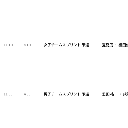
11:10
4:10
女子チームスプリント 予選
夏見円
・
福田
11:35
4:35
男子チームスプリント 予選
恩田 祐一
・
成