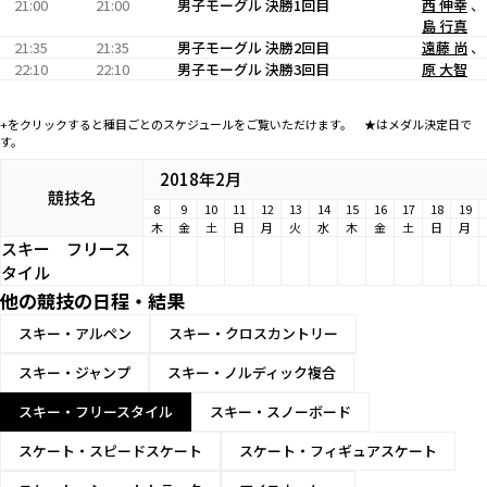
21:00
21:00
男子モーグル 決勝1回目
西 伸幸
島 行真
21:35
21:35
男子モーグル 決勝2回目
遠藤 尚
22:10
22:10
男子モーグル 決勝3回目
原 大智
+をクリックすると種目ごとのスケジュールをご覧いただけます。 ★はメダル決定日で
す。
2018年2月
競技名
8
9
10
11
12
13
14
15
16
17
18
19
木
金
土
日
月
火
水
木
金
土
日
月
スキー
フリース
タイル
他の競技の日程・結果
スキー・アルペン
スキー・クロスカントリー
スキー・ジャンプ
スキー・ノルディック複合
スキー・フリースタイル
スキー・スノーボード
スケート・スピードスケート
スケート・フィギュアスケート