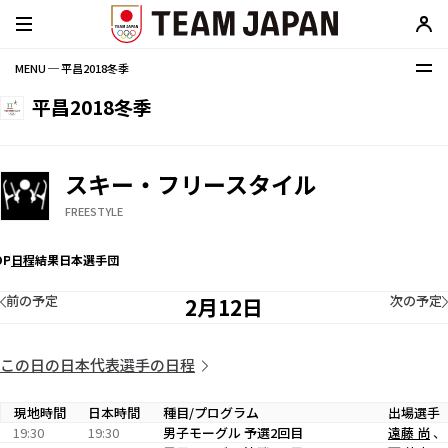
MENU ─ 平昌2018冬季
平昌2018冬季
スキー・フリースタイル
FREESTYLE
OP
日程
結果
日本選手団
前の予定
次の予定
2月12日
この日の日本代表選手の日程
現地時間
日本時間
種目/プログラム
出場選手
19:30
19:30
男子モーグル 予選2回目
遠藤 尚