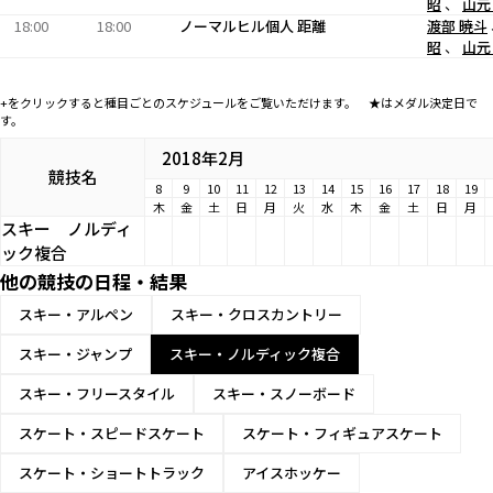
昭
、
山元
18:00
18:00
ノーマルヒル個人 距離
渡部 暁斗
昭
、
山元
+をクリックすると種目ごとのスケジュールをご覧いただけます。 ★はメダル決定日で
す。
2018年2月
競技名
8
9
10
11
12
13
14
15
16
17
18
19
木
金
土
日
月
火
水
木
金
土
日
月
スキー
ノルディ
ック複合
他の競技の日程・結果
スキー・アルペン
スキー・クロスカントリー
スキー・ジャンプ
スキー・ノルディック複合
スキー・フリースタイル
スキー・スノーボード
スケート・スピードスケート
スケート・フィギュアスケート
スケート・ショートトラック
アイスホッケー