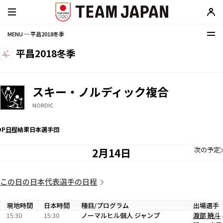
MENU ─ 平昌2018冬季
平昌2018冬季
スキー・ノルディック複合
NORDIC
OP
日程
結果
日本選手団
次の予定
2月14日
この日の日本代表選手の日程
現地時間
日本時間
種目/プログラム
出場選手
15:30
15:30
ノーマルヒル個人 ジャンプ
渡部 暁斗