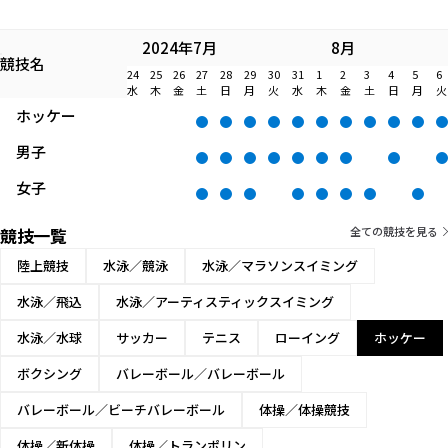
2024年7月
8月
競技名
24
25
26
27
28
29
30
31
1
2
3
4
5
6
水
木
金
土
日
月
火
水
木
金
土
日
月
火
ホッケー
男子
女子
競技一覧
全ての競技を見る
陸上競技
水泳／競泳
水泳／マラソンスイミング
水泳／飛込
水泳／アーティスティックスイミング
水泳／水球
サッカー
テニス
ローイング
ホッケー
ボクシング
バレーボール／バレーボール
バレーボール／ビーチバレーボール
体操／体操競技
体操／新体操
体操／トランポリン