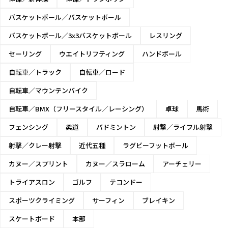
バスケットボール／バスケットボール
バスケットボール／3x3バスケットボール
レスリング
セーリング
ウエイトリフティング
ハンドボール
自転車／トラック
自転車／ロード
自転車／マウンテンバイク
自転車／BMX（フリースタイル／レーシング）
卓球
馬術
フェンシング
柔道
バドミントン
射撃／ライフル射撃
射撃／クレー射撃
近代五種
ラグビーフットボール
カヌー／スプリント
カヌー／スラローム
アーチェリー
トライアスロン
ゴルフ
テコンドー
スポーツクライミング
サーフィン
ブレイキン
スケートボード
本部