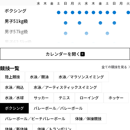
水
木
金
土
日
月
火
水
木
金
土
日
月
火
ボクシング
男子51kg級
男子57kg級
男子63.5kg級
男子71kg級
カレンダーを開く
男子80kg級
競技一覧
全ての競技を見る
男子92kg級
陸上競技
水泳／競泳
水泳／マラソンスイミング
男子92kg超級
水泳／飛込
水泳／アーティスティックスイミング
女子50kg級
水泳／水球
サッカー
テニス
ローイング
ホッケー
女子54kg級
ボクシング
バレーボール／バレーボール
女子57kg級
バレーボール／ビーチバレーボール
体操／体操競技
女子60kg級
体操／新体操
体操／トランポリン