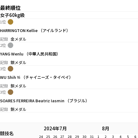
最終順位
女子60kg級
1位
HARRINGTON Kellie （アイルランド）
記録
金メダル
2位
YANG Wenlu （中華人民共和国）
記録
銀メダル
3位
WU Shih Yi （チャイニーズ・タイペイ）
記録
銅メダル
3位
SOARES FERREIRA Beatriz Iasmin （ブラジル）
記録
銅メダル
2024年7月
8月
競技名
24
25
26
27
28
29
30
31
1
2
3
4
5
6