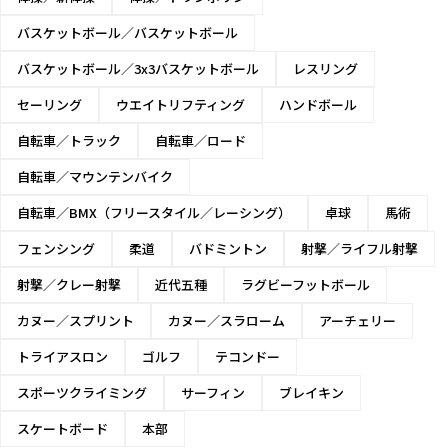
女子66kg級
バスケットボール／バスケットボール
女子75kg級
バスケットボール／3x3バスケットボール
レスリング
セーリング
ウエイトリフティング
ハンドボール
自転車／トラック
自転車／ロード
自転車／マウンテンバイク
自転車／BMX（フリースタイル／レーシング）
卓球
馬術
フェンシング
柔道
バドミントン
射撃／ライフル射撃
射撃／クレー射撃
近代五種
ラグビーフットボール
カヌー／スプリント
カヌー／スラローム
アーチェリー
トライアスロン
ゴルフ
テコンドー
スポーツクライミング
サーフィン
ブレイキン
スケートボード
本部