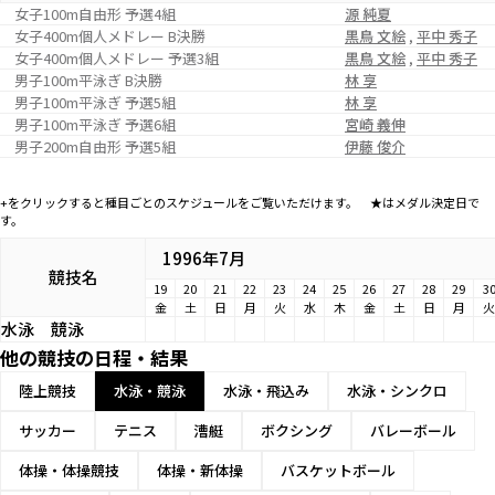
女子100m自由形 予選4組
源 純夏
女子400m個人メドレー B決勝
黒鳥 文絵
,
平中 秀子
女子400m個人メドレー 予選3組
黒鳥 文絵
,
平中 秀子
男子100m平泳ぎ B決勝
林 享
男子100m平泳ぎ 予選5組
林 享
男子100m平泳ぎ 予選6組
宮崎 義伸
男子200m自由形 予選5組
伊藤 俊介
+をクリックすると種目ごとのスケジュールをご覧いただけます。 ★はメダル決定日で
す。
1996年7月
競技名
19
20
21
22
23
24
25
26
27
28
29
3
金
土
日
月
火
水
木
金
土
日
月
火
水泳
競泳
他の競技の日程・結果
陸上競技
水泳・競泳
水泳・飛込み
水泳・シンクロ
サッカー
テニス
漕艇
ボクシング
バレーボール
体操・体操競技
体操・新体操
バスケットボール