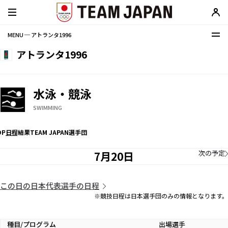
MENU ─ アトランタ1996
アトランタ1996
水泳・競泳
SWIMMING
OP
日程
結果
TEAM JAPAN選手団
次の予定
7月20日
この日の日本代表選手の日程
※競技日程は日本選手団のみの情報となります。
種目/プログラム
出場選手