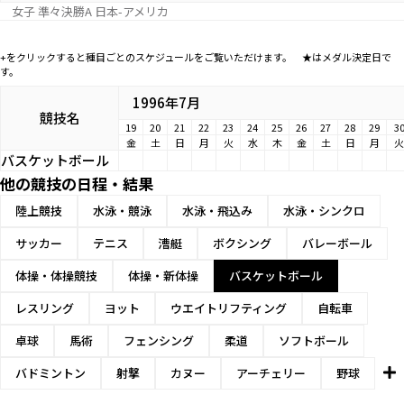
女子 準々決勝A 日本-アメリカ
+をクリックすると種目ごとのスケジュールをご覧いただけます。 ★はメダル決定日で
す。
1996年7月
競技名
19
20
21
22
23
24
25
26
27
28
29
3
金
土
日
月
火
水
木
金
土
日
月
火
バスケットボール
他の競技の日程・結果
陸上競技
水泳・競泳
水泳・飛込み
水泳・シンクロ
サッカー
テニス
漕艇
ボクシング
バレーボール
体操・体操競技
体操・新体操
バスケットボール
レスリング
ヨット
ウエイトリフティング
自転車
卓球
馬術
フェンシング
柔道
ソフトボール
バドミントン
射撃
カヌー
アーチェリー
野球