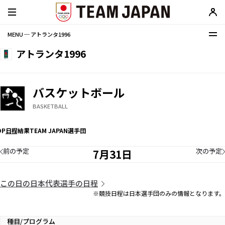
MENU ─ アトランタ1996
アトランタ1996
バスケットボール
BASKETBALL
OP
日程
結果
TEAM JAPAN選手団
前の予定
次の予定
7月31日
この日の日本代表選手の日程
※競技日程は日本選手団のみの情報となります。
種目/プログラム