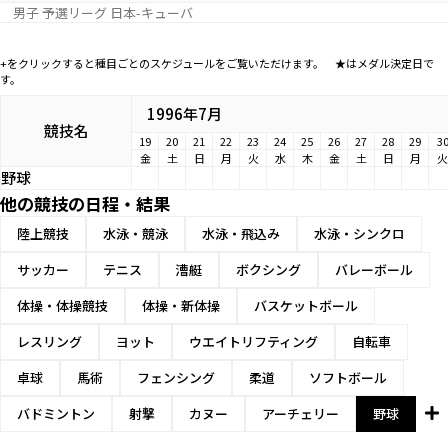
男子 予選リーグ 日本-キューバ
+をクリックすると種目ごとのスケジュールをご覧いただけます。 ★はメダル決定日で
す。
1996年7月
競技名
19
20
21
22
23
24
25
26
27
28
29
3
金
土
日
月
火
水
木
金
土
日
月
火
野球
他の競技の日程・結果
陸上競技
水泳・競泳
水泳・飛込み
水泳・シンクロ
サッカー
テニス
漕艇
ボクシング
バレーボール
体操・体操競技
体操・新体操
バスケットボール
レスリング
ヨット
ウエイトリフティング
自転車
卓球
馬術
フェンシング
柔道
ソフトボール
バドミントン
射撃
カヌー
アーチェリー
野球