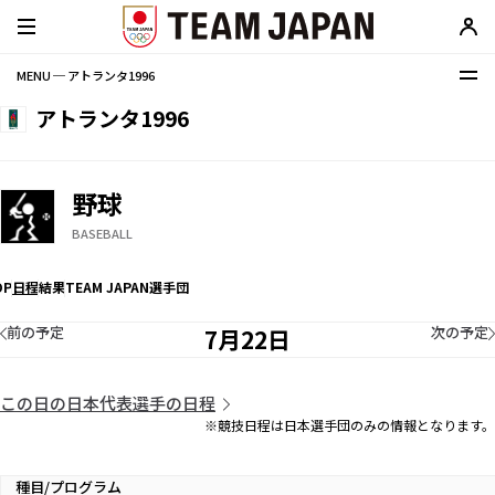
MENU ─ アトランタ1996
アトランタ1996
野球
BASEBALL
OP
日程
結果
TEAM JAPAN選手団
前の予定
次の予定
7月22日
この日の日本代表選手の日程
※競技日程は日本選手団のみの情報となります。
種目/プログラム