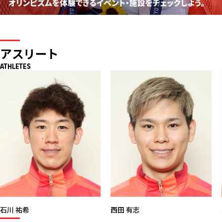
アスリート
ATHLETES
石川 祐希
西田 有志