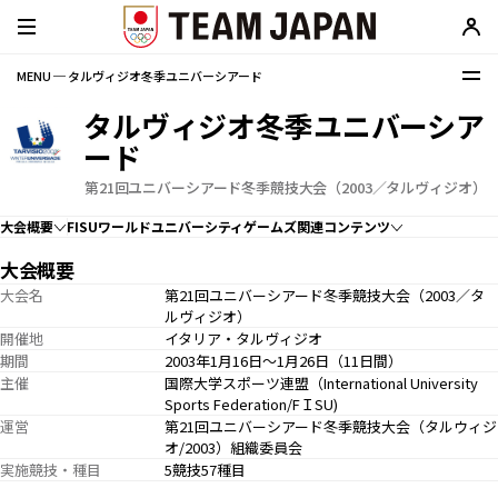
MENU ─ タルヴィジオ冬季ユニバーシアード
タルヴィジオ冬季ユニバーシア
ード
第21回ユニバーシアード冬季競技大会（2003／タルヴィジオ）
大会概要
FISUワールドユニバーシティゲームズ関連コンテンツ
大会概要
大会名
第21回ユニバーシアード冬季競技大会（2003／タ
ルヴィジオ）
開催地
イタリア・タルヴィジオ
期間
2003年1月16日〜1月26日（11日間）
主催
国際大学スポーツ連盟（International University
Sports Federation/FＩSU)
運営
第21回ユニバーシアード冬季競技大会（タルウィジ
オ/2003）組織委員会
実施競技・種目
5競技57種目