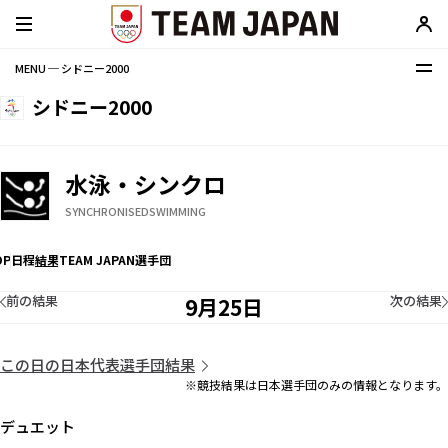
MENU ─ シドニー2000
シドニー2000
水泳・シンクロ
SYNCHRONISEDSWIMMING
OP
日程
結果
TEAM JAPAN選手団
前の結果
次の結果
9月25日
この日の日本代表選手団結果
※競技結果は日本選手団のみの情報となります。
デュエット