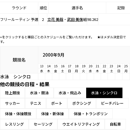
ラウンド
順位
選手名
記録
フリールーティン 予選
2
立花 美哉
・
武田 美保
組
98.262
+をクリックすると種目ごとのスケジュールをご覧いただけます。 ★はメダル決定日で
す。
2000年9月
競技名
13
14
15
16
17
18
19
20
21
22
23
24
25
水
木
金
土
日
月
火
水
木
金
土
日
月
水泳
シンクロ
他の競技の日程・結果
陸上競技
水泳・競泳
水泳・飛込み
水泳・シンクロ
サッカー
テニス
ボート
ボクシング
ビーチバレー
体操・体操競技
体操・新体操
体操・トランポリン
レスリング
セーリング
ウエイトリフティング
自転車