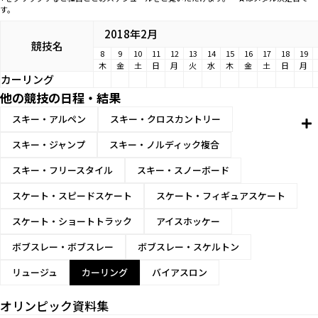
す。
2018年2月
競技名
8
9
10
11
12
13
14
15
16
17
18
19
木
金
土
日
月
火
水
木
金
土
日
月
カーリング
他の競技の日程・結果
スキー・アルペン
スキー・クロスカントリー
スキー・ジャンプ
スキー・ノルディック複合
スキー・フリースタイル
スキー・スノーボード
スケート・スピードスケート
スケート・フィギュアスケート
スケート・ショートトラック
アイスホッケー
ボブスレー・ボブスレー
ボブスレー・スケルトン
リュージュ
カーリング
バイアスロン
オリンピック資料集