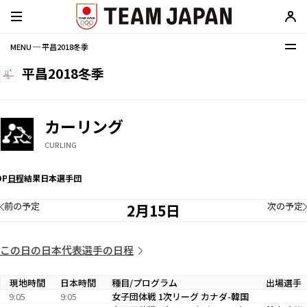
MENU ─ 平昌2018冬季
平昌2018冬季
カーリング
CURLING
OP
日程
結果
日本選手団
前の予定
次の予定
2月15日
この日の日本代表選手の日程
現地時間
日本時間
種目/プログラム
出場選手
9:05
9:05
女子団体戦 1次リーグ カナダ-韓国