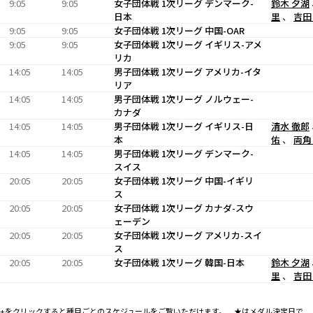
9:05
9:05
女子団体戦 1次リーグ デンマーク-
鈴木 夕湖
日本
里
、
吉田
9:05
9:05
女子団体戦 1次リーグ 中国-OAR
9:05
9:05
女子団体戦 1次リーグ イギリス-アメ
リカ
14:05
14:05
男子団体戦 1次リーグ アメリカ-イタ
リア
14:05
14:05
男子団体戦 1次リーグ ノルウェー-
カナダ
14:05
14:05
男子団体戦 1次リーグ イギリス-日
清水 徹郎
本
佑
、
両角
14:05
14:05
男子団体戦 1次リーグ デンマーク-
スイス
20:05
20:05
女子団体戦 1次リーグ 中国-イギリ
ス
20:05
20:05
女子団体戦 1次リーグ カナダ-スウ
ェーデン
20:05
20:05
女子団体戦 1次リーグ アメリカ-スイ
ス
20:05
20:05
女子団体戦 1次リーグ 韓国-日本
鈴木 夕湖
里
、
吉田
+をクリックすると種目ごとのスケジュールをご覧いただけます。 ★はメダル決定日で