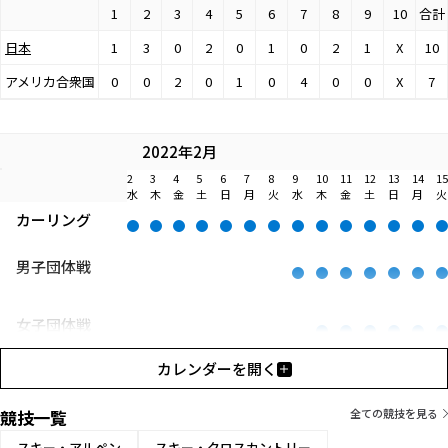
1
2
3
4
5
6
7
8
9
10
合計
日本
1
3
0
2
0
1
0
2
1
X
10
アメリカ合衆国
0
0
2
0
1
0
4
0
0
X
7
2022年2月
2
3
4
5
6
7
8
9
10
11
12
13
14
15
水
木
金
土
日
月
火
水
木
金
土
日
月
火
カーリング
男子団体戦
女子団体戦
カレンダーを開く
混合ダブルス
競技一覧
全ての競技を見る
スキー・アルペン
スキー・クロスカントリー