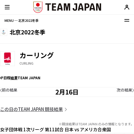
MENU ─ 北京2022冬季
北京2022冬季
カーリング
CURLING
OP
日程
結果
TEAM JAPAN
前の結果
次の結果
2月16日
この日のTEAM JAPAN 競技結果
※競技結果はTEAM JAPAN のみの情報となります。
女子団体戦 1次リーグ 第11試合 日本 vs アメリカ合衆国