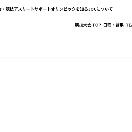
会・競技
アスリートサポート
オリンピックを知る
JOCについて
競技大会 TOP
日程・結果
TE