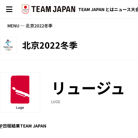
TEAM JAPAN とは
ニュース
大
MENU ─ 北京2022冬季
北京2022冬季
リュージュ
LUGE
P
日程
結果
TEAM JAPAN