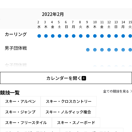
2022年2月
2
3
4
5
6
7
8
9
10
11
12
13
14
15
水
木
金
土
日
月
火
水
木
金
土
日
月
火
カーリング
男子団体戦
女子団体戦
カレンダーを開く
混合ダブルス
競技一覧
全ての競技を見る
スキー・アルペン
スキー・クロスカントリー
スキー・ジャンプ
スキー・ノルディック複合
スキー・フリースタイル
スキー・スノーボード