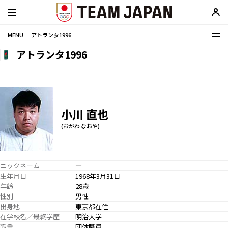
MENU ─ アトランタ1996
アトランタ1996
小川 直也
(おがわ なおや)
ニックネーム
―
生年月日
1968年3月31日
年齢
28歳
性別
男性
出身地
東京都在住
在学校名／最終学歴
明治大学
職業
団体職員