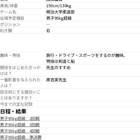
身長/体重
193cm/130kg
チーム名
明治大学柔道部
出場予定種目
男子95kg超級
ポジション
―
利き腕
右
趣味・特技
旅行・ドライブ・スポーツをするのが趣味。
特技は剣道と船
競技をはじめたきっか
先生のすすめ
けは？
一番影響を与えられた
原吉実先生
人は？
試合前にする面白いこ
とはありますか？
今までの主な記録
日程・結果
男子95kg超級 2回戦
男子95kg超級 3回戦
男子95kg超級 4回戦
男子95kg超級 準決勝