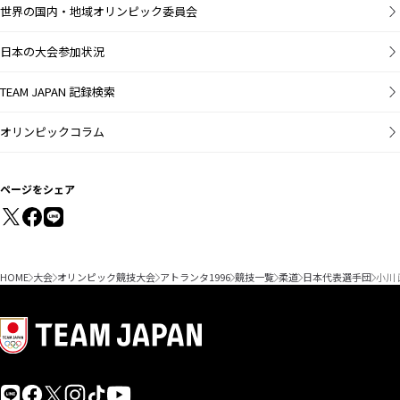
世界の国内・地域オリンピック委員会
日本の大会参加状況
TEAM JAPAN 記録検索
オリンピックコラム
ページをシェア
HOME
大会
オリンピック競技大会
アトランタ1996
競技一覧
柔道
日本代表選手団
小川