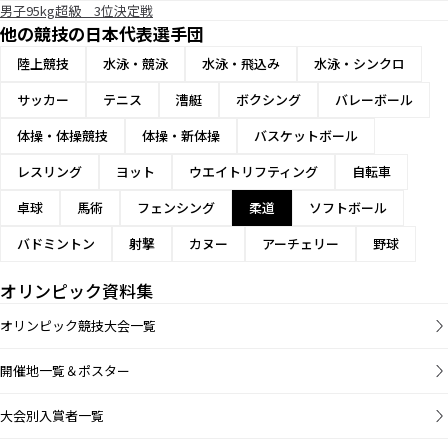
男子95kg超級 3位決定戦
他の競技の日本代表選手団
陸上競技
水泳・競泳
水泳・飛込み
水泳・シンクロ
サッカー
テニス
漕艇
ボクシング
バレーボール
体操・体操競技
体操・新体操
バスケットボール
レスリング
ヨット
ウエイトリフティング
自転車
卓球
馬術
フェンシング
柔道
ソフトボール
バドミントン
射撃
カヌー
アーチェリー
野球
オリンピック資料集
オリンピック競技大会一覧
開催地一覧＆ポスター
大会別入賞者一覧