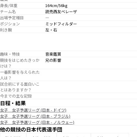
身長/体重
164cm/56kg
チーム名
読売西友ベレーザ
出場予定種目
―
ポジション
ミッドフィルダー
利き腕
左・右
趣味・特技
音楽鑑賞
競技をはじめたきっか
兄の影響
けは？
一番影響を与えられた
人は？
試合前にする面白いこ
とはありますか？
今までの主な記録
日程・結果
女子 女子予選リーグ (日本 - ドイツ)
女子 女子予選リーグ (日本 - ブラジル)
女子 女子予選リーグ (日本 - ノルウェー)
他の競技の日本代表選手団