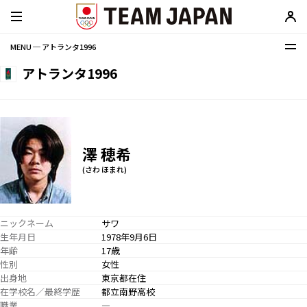
MENU ─ アトランタ1996
アトランタ1996
澤 穂希
(さわ ほまれ)
ニックネーム
サワ
生年月日
1978年9月6日
年齢
17歳
性別
女性
出身地
東京都在住
在学校名／最終学歴
都立南野高校
職業
―