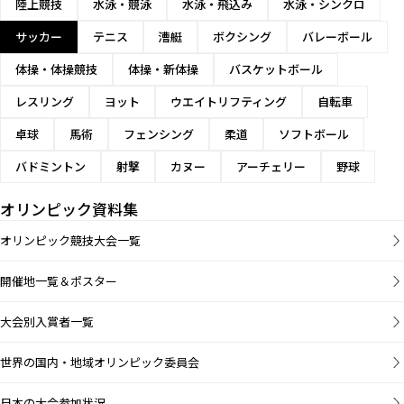
陸上競技
水泳・競泳
水泳・飛込み
水泳・シンクロ
サッカー
テニス
漕艇
ボクシング
バレーボール
体操・体操競技
体操・新体操
バスケットボール
レスリング
ヨット
ウエイトリフティング
自転車
卓球
馬術
フェンシング
柔道
ソフトボール
バドミントン
射撃
カヌー
アーチェリー
野球
オリンピック資料集
オリンピック競技大会一覧
開催地一覧＆ポスター
大会別入賞者一覧
世界の国内・地域オリンピック委員会
日本の大会参加状況