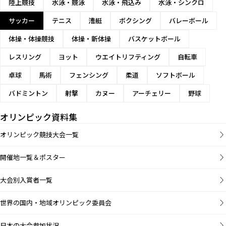
陸上競技
水泳・競泳
水泳・飛込み
水泳・シンクロ
サッカー
テニス
漕艇
ボクシング
バレーボール
体操・体操競技
体操・新体操
バスケットボール
レスリング
ヨット
ウエイトリフティング
自転車
卓球
馬術
フェンシング
柔道
ソフトボール
バドミントン
射撃
カヌー
アーチェリー
野球
オリンピック資料集
オリンピック競技大会一覧
開催地一覧＆ポスター
大会別入賞者一覧
世界の国内・地域オリンピック委員会
日本の大会参加状況