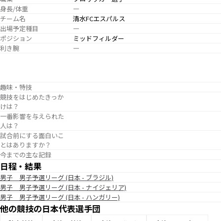
身長/体重
―
チーム名
清水FCエスパルス
出場予定種目
―
ポジション
ミッドフィルダー
利き腕
―
趣味・特技
競技をはじめたきっか
けは？
一番影響を与えられた
人は？
試合前にする面白いこ
とはありますか？
今までの主な記録
日程・結果
男子 男子予選リーグ (日本 - ブラジル)
男子 男子予選リーグ (日本 - ナイジェリア)
男子 男子予選リーグ (日本 - ハンガリー)
他の競技の日本代表選手団