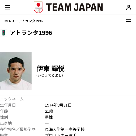
MENU ─ アトランタ1996
アトランタ1996
伊東 輝悦
(いとう てるよし)
ニックネーム
―
生年月日
1974年8月31日
年齢
21歳
性別
男性
出身地
―
在学校名／最終学歴
東海大学第一高等学校
職業
プロサッカー選手